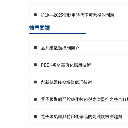
抗冰—2025電動車時代不可忽視的問題
熱門閱讀
晶片級散熱機制簡介
PEEK複材高值化應用技術
創新低溫N₂O觸媒處理技術
電子級聚醯亞胺純化技術與光譜監控之整合解
電子級氣體與特用化學品的高純度檢測趨勢