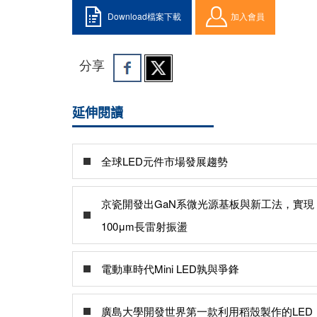
Download檔案下載
加入會員
分享
延伸閱讀
全球LED元件市場發展趨勢
京瓷開發出GaN系微光源基板與新工法，實現
100μm長雷射振盪
電動車時代Mini LED孰與爭鋒
廣島大學開發世界第一款利用稻殼製作的LED