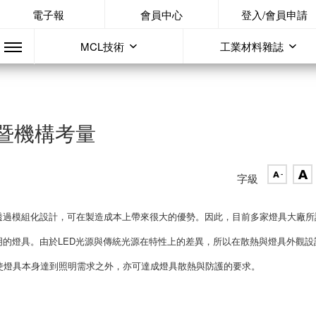
電子報
會員中心
登入/會員申請
MCL技術
工業材料雜誌
暨機構考量
字級
透過模組化設計，可在製造成本上帶來很大的優勢。因此，目前多家燈具大廠所
明的燈具。由於LED光源與傳統光源在特性上的差異，所以在散熱與燈具外觀設
使燈具本身達到照明需求之外，亦可達成燈具散熱與防護的要求。