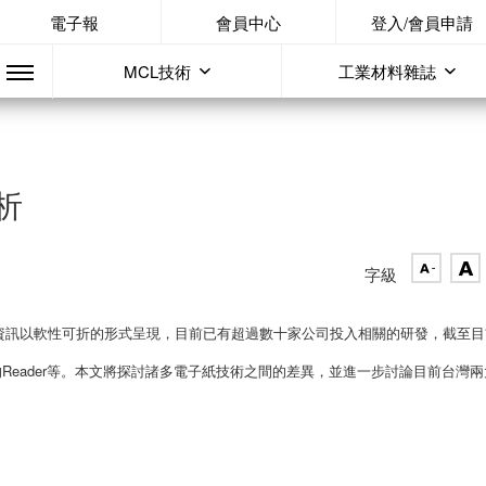
電子報
會員中心
登入/會員申請
MCL技術
工業材料雜誌
析
字級
資訊以軟性可折的形式呈現，目前已有超過數十家公司投入相關的研發，截至目
ony的Reader等。本文將探討諸多電子紙技術之間的差異，並進一步討論目前台灣兩