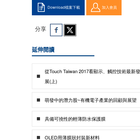
Download檔案下載
加入會員
分享
延伸閱讀
從Touch Taiwan 2017看顯示、觸控技術最新
展(上)
萌發中的潛力股~有機電子產業的回顧與展望
具備可撓性的輕薄防水保護膜
OLED用薄膜狀封裝新材料