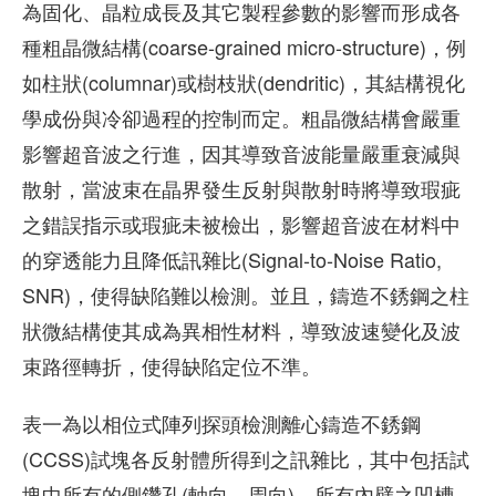
為固化、晶粒成長及其它製程參數的影響而形成各
種粗晶微結構(coarse-grained micro-structure)，例
如柱狀(columnar)或樹枝狀(dendritic)，其結構視化
學成份與冷卻過程的控制而定。粗晶微結構會嚴重
影響超音波之行進，因其導致音波能量嚴重衰減與
散射，當波束在晶界發生反射與散射時將導致瑕疵
之錯誤指示或瑕疵未被檢出，影響超音波在材料中
的穿透能力且降低訊雜比(Signal-to-Noise Ratio,
SNR)，使得缺陷難以檢測。並且，鑄造不銹鋼之柱
狀微結構使其成為異相性材料，導致波速變化及波
束路徑轉折，使得缺陷定位不準。
表一為以相位式陣列探頭檢測離心鑄造不銹鋼
(CCSS)試塊各反射體所得到之訊雜比，其中包括試
塊中所有的側鑽孔(軸向、周向)、所有內壁之凹槽