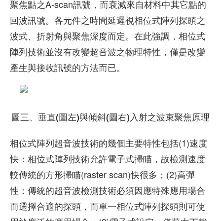
聚焦點之A-scan訊號，而衰減來自材料中其它點的
回波訊號。各元件之時間延遲視相位式陣列探頭之
波式、折射角與聚焦深度而定。在此強調，相位式
陣列技術並沒有改變超音波之物理特性，僅是改變
產生與接收訊號的方法而已。
圖三、垂直(圖左)與傾斜(圖右)入射之波束聚焦原理
相位式陣列超音波技術的幾個主要特性包括(1)速度
快：相位式陣列技術允許電子式掃瞄，故檢測速度
較傳統的方形掃瞄(raster scan)快很多；(2)高彈
性：傳統的超音波檢測技術必須因應特殊應用場合
而選擇合適的探頭，而單一相位式陣列探頭則可使