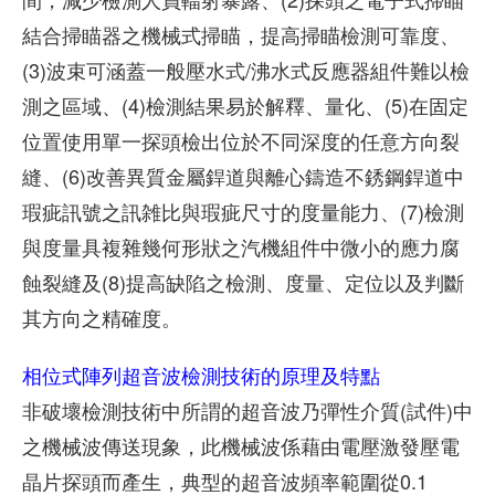
結合掃瞄器之機械式掃瞄，提高掃瞄檢測可靠度、
(3)波束可涵蓋一般壓水式/沸水式反應器組件難以檢
測之區域、(4)檢測結果易於解釋、量化、(5)在固定
位置使用單一探頭檢出位於不同深度的任意方向裂
縫、(6)改善異質金屬銲道與離心鑄造不銹鋼銲道中
瑕疵訊號之訊雑比與瑕疵尺寸的度量能力、(7)檢測
與度量具複雜幾何形狀之汽機組件中微小的應力腐
蝕裂縫及(8)提高缺陷之檢測、度量、定位以及判斷
其方向之精確度。
相位式陣列超音波檢測技術的原理及特點
非破壞檢測技術中所謂的超音波乃彈性介質(試件)中
之機械波傳送現象，此機械波係藉由電壓激發壓電
晶片探頭而產生，典型的超音波頻率範圍從0.1