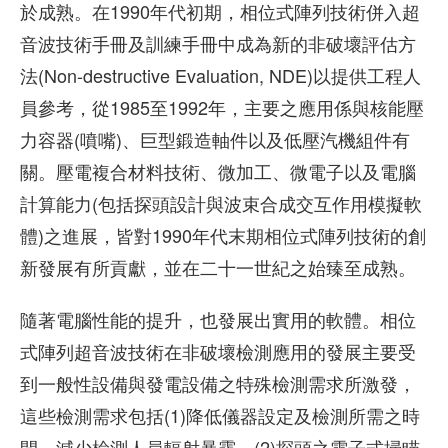
於成熟。在1990年代初期，相位式陣列技術併入超
音波技術手冊及訓練手冊中成為新的非破壞評估方
法(Non-destructive Evaluation, NDE)以提供工程人
員參考，從1985至1992年，主要之應用係與核能壓
力容器(噴嘴)、巨型鍛造軸件以及低壓汽機組件有
關。壓電複合材料技術、微加工、微電子以及電腦
計算能力(包括探頭設計與波束合成交互作用模擬軟
體)之進展，皆對1990年代末期相位式陣列技術的創
新發展有所貢獻，並在二十一世紀之始臻至成熟。
隨著電腦性能的提升，也發展出實用的軟體。相位
式陣列超音波技術在非破壞檢測應用的發展主要受
到一般性設備與發電設備之特殊檢測需求所激發，
這些檢測需求包括(1)降低儀器設定及檢測所需之時
間，減少檢測人員輻射暴露、(2)探頭之電子式掃瞄