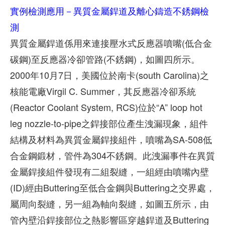
實例檢測應用－異質金屬銲道及離心鑄造不銹鋼檢
測
異質金屬銲道係用來連接壓水式反應器噴嘴(低合金
碳鋼)至反應器冷卻管路(不銹鋼)，如圖四所示。
2000年10月7日，美國位於南卡(south Carolina)之
核能電廠Virgil C. Summer，其反應器冷卻系統
(Reactor Coolant System, RCS)位於“A” loop hot
leg nozzle-to-pipe之銲接部位產生洩漏現象，組件
結構及材料為異質金屬銲接組件，噴嘴為SA-508低
合金鋼鍛材，管件為304不銹鋼。此洩漏事件在異質
金屬銲接組件發現有二組裂縫，一組經由噴嘴內壁
(ID)經由Buttering至低合金鋼與Buttering之交界處，
屬周向裂縫，另一組為軸向裂縫，如圖五所示，由
管內壁沿銲接部位之熱影響區穿越銲道及Buttering