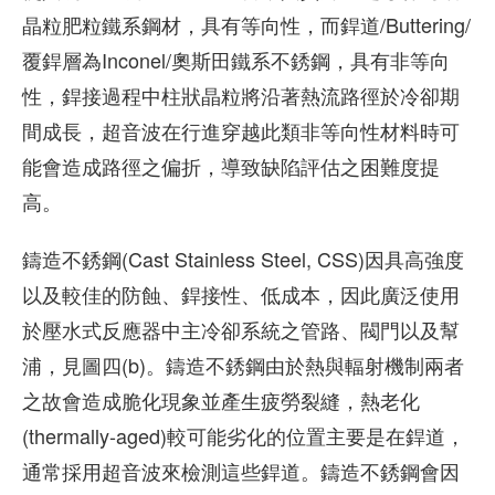
晶粒肥粒鐵系鋼材，具有等向性，而銲道/Buttering/
覆銲層為Inconel/奧斯田鐵系不銹鋼，具有非等向
性，銲接過程中柱狀晶粒將沿著熱流路徑於冷卻期
間成長，超音波在行進穿越此類非等向性材料時可
能會造成路徑之偏折，導致缺陷評估之困難度提
高。
鑄造不銹鋼(Cast Stainless Steel, CSS)因具高強度
以及較佳的防蝕、銲接性、低成本，因此廣泛使用
於壓水式反應器中主冷卻系統之管路、閥門以及幫
浦，見圖四(b)。鑄造不銹鋼由於熱與輻射機制兩者
之故會造成脆化現象並產生疲勞裂縫，熱老化
(thermally-aged)較可能劣化的位置主要是在銲道，
通常採用超音波來檢測這些銲道。鑄造不銹鋼會因