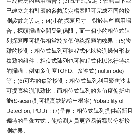
用於廣泛的應用場合；(3)電子式設定：僅藉由下載
已建立之相對應的參數設定檔案即可完成不同的檢
測參數之設定；(4)小的探頭尺寸：對於某些應用場
合，探頭掃瞄空間受到侷限，而一個小的相位式陣
列探頭即可提供相當於多個傳統探頭的效果；(5)複
雜的檢測：相位式陣列可被程式化以檢測幾何形狀
複雜的組件，相位式陣列也可被程式化以執行特殊
的掃瞄，例如多角度TOFD、多波式(multimode)
等；(6)可靠的缺陷檢測：相位式陣列利用聚焦波束
可提高檢測訊雜比，而相位式陣列的多角度偏折功
能(S-scan)則可提高缺陷檢出機率(Probability of
Detection, POD)；(7)呈像：相位式陣列提供嶄新且
獨特的呈像方式，使檢測人員更容易解釋與分析檢
測結果。