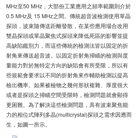
MHz至50 MHz，大部份工業應用之頻率範圍則介於
0.5 MHz及 15 MHz之間。傳統超音波檢測使用單晶
探頭，波束隨傳送距離發散，在某些應用場合改用
雙晶探頭或單晶聚焦式探頭來降低死區的影響並提
高缺陷鑑別力，而這些傳統的檢測法皆以固定的折
射角來傳送超音波。以固定折射角掃瞄的檢測與度
量能力對於無特定方向的缺陷會有所受限，所以有
些規範會要求以不同的折射角來作輔助檢測以提高
檢出機率。如果被檢物之幾何形狀複雜、厚度很大
或者是探頭之掃瞄空間受限時，檢測問題就會顯得
更困難。為了解決這些檢測問題，具有波束聚焦能
力的相位式陣列多晶(multicrystal)探頭之需求因應而
生，如圖一所示。