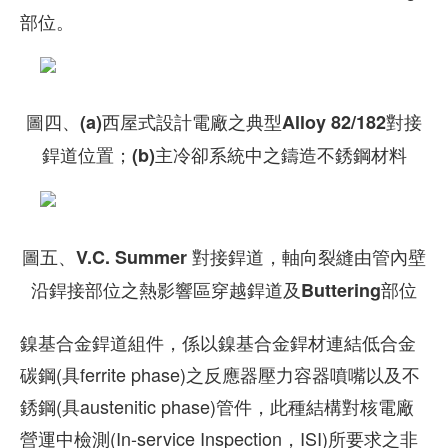
部位。
圖四、(a)西屋式設計電廠之典型Alloy 82/182對接
銲道位置；(b)主冷卻系統中之鑄造不銹鋼材料
圖五、V.C. Summer 對接銲道，軸向裂縫由管內壁
沿銲接部位之熱影響區穿越銲道及Buttering部位
鎳基合金銲道組件，係以鎳基合金銲材連結低合金
碳鋼(具ferrite phase)之反應器壓力容器噴嘴以及不
銹鋼(具austenitic phase)管件，此種結構對核電廠
營運中檢測(In-service Inspection，ISI)所要求之非