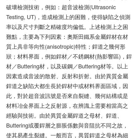
破壞檢測技術，例如：超音波檢測(Ultrasonic
Testing, UT)，造成檢測上的困難，使得缺陷之偵測
率以及尺寸判斷之精確度均偏低。上述檢測上之困
難點，主要為下列因素：奧斯田鐵系金屬銲材在材
質上具非等向性(anisotropic)特性；銲道之幾何形
狀；材料界面，例如銲材／不銹鋼材(熱影響區)，銲
材／Buttering材，以及碳鋼／Buttering材等。以上
因素造成音波的散射、反射和折射。由於異質金屬
銲道之缺陷大都生長於銲材中或材料界面區域，因
此，對於超音波訊號是否來自裂縫、幾何結構或是
材料冶金界面上之反射源，在辨識上需要相當高之
經驗與技術。由於異質金屬銲道之母材、銲道、
Buttering或覆銲層之膨脹係數與音阻抗不同之故，
使其易產生裂縫。一般而言，異質銲道之母材為細