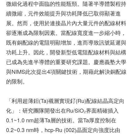
微細化過程中面臨的性能瓶頸。隨著半導體製程持
續微縮，元件效能提升與功耗降低已取得顯著進
展。然而，使用於連接晶片內大量元件的配線材料
卻逐漸成為限制因素。當配線寬度進一步縮小時，
既有銅配線的電阻明顯增加，進而導致訊號延遲與
功耗上升。因此，開發新型低電阻配線材料與結構
已成為先進半導體的重要研究課題。慶應義塾大學
與NIMS此次提出4項關鍵技術，期藉此解決銅配線
的限制。
「利用超薄鉭(Ta)襯層實現釕(Ru)配線結晶高定向
化」：研究團隊開發出在Ru/SiO₂界面精確插入
0.1~1.0 nm超薄Ta層的技術。當Ta厚度控制在
0.2~0.3 nm時，hcp-Ru (002)晶面定向強度比由