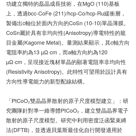
功建立獨特的磊晶成長技術，在MgO (110)基板
上，透過bcc-CoFe (211)/hcp-Co/hcp-Ru緩衝層，
製備出c軸位於面內方向的CoSn (10-10)單晶薄膜。
CoSn屬於具有非均向性(Anisotropy)導電特性的籠
目金屬(Kagome Metal)。量測結果顯示，其c軸方向
電阻率約為13 µΩ·cm，而a軸方向約為120
µΩ·cm，呈現接近塊材單晶的顯著電阻率非均向性
(Resistivity Anisotropy)。此特性可望用於設計具有
方向性導電能力的新型配線結構。
「PtCoO₂雙晶晶界散射的原子尺度模型建立」：研
究團隊針對準一維導體PtCoO₂，建立雙晶晶界電子
散射的原子尺度模型。研究中利用密度泛函緊束縛
法(DFTB)，並透過貝葉斯最佳化自行開發適用於