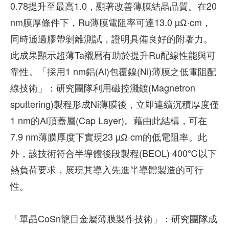
0.78提升至最高1.0，顯著改善薄膜結晶品質。在20
nm膜厚條件下，Ru薄膜電阻率可達13.0 µΩ·cm，
同時通過膠帶剝離測試，證明具備良好的附著力。
此成果顯示超薄Ta襯層有助於提升Ru配線性能與可
靠性。「採用1 nm鋁(Al)包覆鎳(Ni)薄膜之低電阻配
線技術」：研究團隊利用磁控濺鍍(Magnetron
sputtering)製程形成Ni薄膜後，立即連續沉積厚度僅
1 nm的Al頂蓋層(Cap Layer)。藉由此結構，可在
7.9 nm薄膜厚度下實現23 µΩ·cm的低電阻率。此
外，該技術符合半導體後段製程(BEOL) 400℃以下
熱負荷要求，展現其導入先進半導體製造的可行
性。
「單晶CoSn籠目金屬薄膜製作技術」：研究團隊成