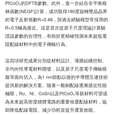
PtCoO₂的DFTB參數。此外，進一步結合非平衡格
林函數(NEGF)計算，成功取得180度旋轉雙晶晶界
的電子反射係數R=0.48，與過去經驗模型常採用的
R=0.5極為接近。這是首次從原子尺度理論計算驗
證該參數的合理性，有助於更精確預測未來超低電
阻配線材料中的電子傳輸行為。
這四項研究成果分別從材料設計、薄膜結構控制、
非均向性導電材料開發，以及原子尺度電子傳輸模
擬等面向切入，為1 nm節點以後的半導體互連技術
提供新的解決方案。隨著一般銅配線逐漸接近性能
極限，Ru、Ni、CoSn以及PtCoO₂等新材料可望成
為未來超高密度積體電路的重要候選配線材料，協
助降低配線電阻、減少功耗並提升運算效能。