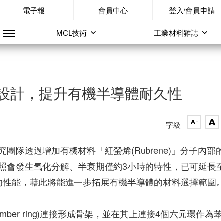
電子報
會員中心
登入/會員申請
MCL技術
工業材料雜誌
設計，提升有機半導體耐久性
字級
隊透過增加有機材料「紅螢烯(Rubrene)」分子內部
照會發生氧化分解、半衰期僅約3小時的特性，已可延長
的性能，藉此將能進一步拓展有機半導體的材料選擇範圍
mber ring)連接形成骨架，並在其上連接4個六元環作為