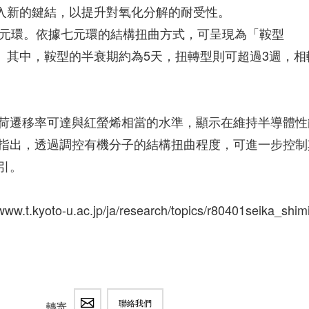
基之間導入新的鍵結，以提升對氧化分解的耐受性。
七元環。依據七元環的結構扭曲方式，可呈現為「鞍型
」兩種狀態。其中，鞍型的半衰期約為5天，扭轉型則可超過3週，相
荷遷移率可達與紅螢烯相當的水準，顯示在維持半導體性
指出，透過調控有機分子的結構扭曲程度，可進一步控制
引。
w.t.kyoto-u.ac.jp/ja/research/topics/r80401seika_shim
聯絡我們
轉寄