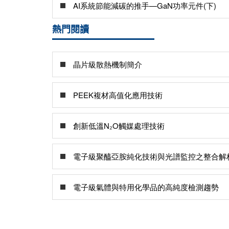
AI系統節能減碳的推手—GaN功率元件(下)
熱門閱讀
晶片級散熱機制簡介
PEEK複材高值化應用技術
創新低溫N₂O觸媒處理技術
電子級聚醯亞胺純化技術與光譜監控之整合解
電子級氣體與特用化學品的高純度檢測趨勢