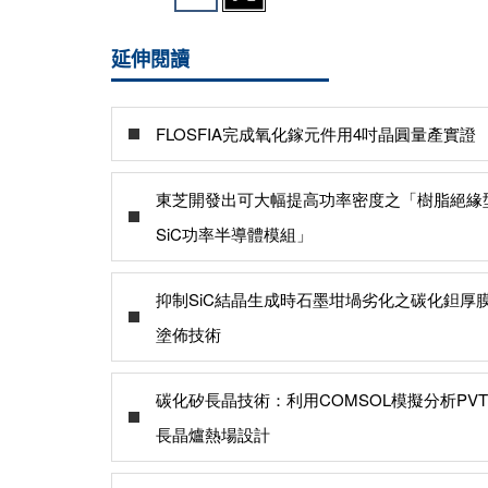
延伸閱讀
FLOSFIA完成氧化鎵元件用4吋晶圓量產實證
東芝開發出可大幅提高功率密度之「樹脂絕緣
SiC功率半導體模組」
抑制SiC結晶生成時石墨坩堝劣化之碳化鉭厚
塗佈技術
碳化矽長晶技術：利用COMSOL模擬分析PVT
長晶爐熱場設計