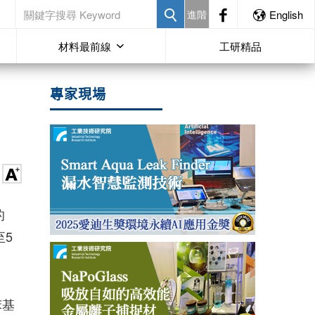
進階
English
材料最前線
工研精品
專家現場
的
至5
。
苯基