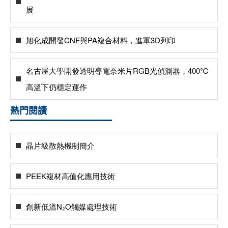
展
旭化成開發CNF與PA複合材料，進軍3D列印
名古屋大學開發透明導電奈米片RGB光偵測器，400℃
高溫下仍穩定運作
熱門閱讀
晶片級散熱機制簡介
PEEK複材高值化應用技術
創新低溫N₂O觸媒處理技術