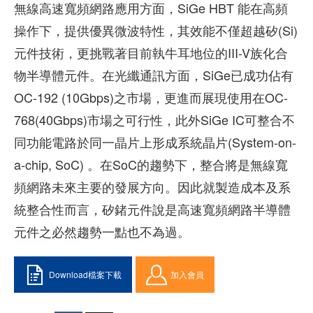
無線高速寬頻網路應用方面，SiGe HBT 能在高頻
操作下，提供優異微波特性，其效能不僅超越矽(Si)
元件技術，更挑戰著目前執牛耳地位的III-V族化合
物半導體元件。在光纖通訊方面，SiGe已成功佔有
OC-192 (10Gbps)之市場，更進而展現使用在OC-
768(40Gbps)市場之可行性，此外SiGe IC可整合不
同功能電路於同一晶片上形成系統晶片(System-on-
a-chip, SoC) 。在SoC的趨勢下，整合將是無線寬
頻網路未來主要的發展方向。因此就製造成本及系
統整合性而言，矽鍺元件說是高速寬頻網路半導體
元件之必然趨勢一點也不為過。
Download檔案下載
加入會員