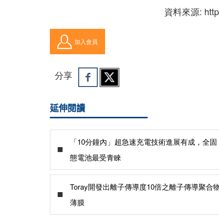
資料來源: https:/
加入會員
分享
延伸閱讀
「10分鐘內」超急速充電技術進展有成，全固
態電池最受青睞
Toray開發出離子傳導度10倍之離子傳導聚合
薄膜