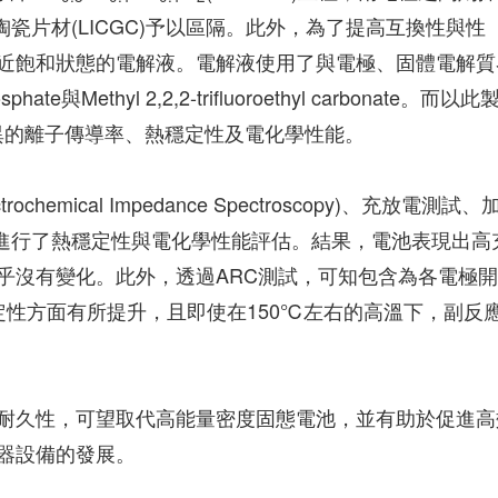
陶瓷片材(LICGC)予以區隔。此外，為了提高互換性與性
近飽和狀態的電解液。電解液使用了與電極、固體電解質
osphate與Methyl 2,2,2-trifluoroethyl carbonate。而以
優異的離子傳導率、熱穩定性及電化學性能。
mical Impedance Spectroscopy)、充放電測試、
池進行了熱穩定性與電化學性能評估。結果，電池表現出高
乎沒有變化。此外，透過ARC測試，可知包含為各電極
在熱穩定性方面有所提升，且即使在150℃左右的高溫下，副反
耐久性，可望取代高能量密度固態電池，並有助於促進高
器設備的發展。