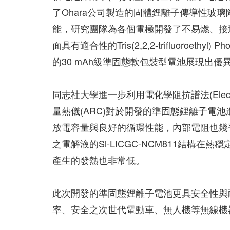
了Ohara公司製造的固體鋰離子傳導性玻璃
能，研究團隊為各個電極開發了不易燃、接
面具有適合性的Tris(2,2,2-trifluoroethyl) Ph
的30 mAh級準固態軟包裝型電池展現出
同志社大學進一步利用電化學阻抗譜法(Electroche
量熱儀(ARC)對於開發的準固態鋰離子電
放電容量與良好的循環性能，內部電阻也幾
之電解液的Si-LICGC-NCM811結構
產生的發熱也非常低。
此次開發的準固態鋰離子電池更具安全性與
率、安全之次世代電動車、無人機等無線機