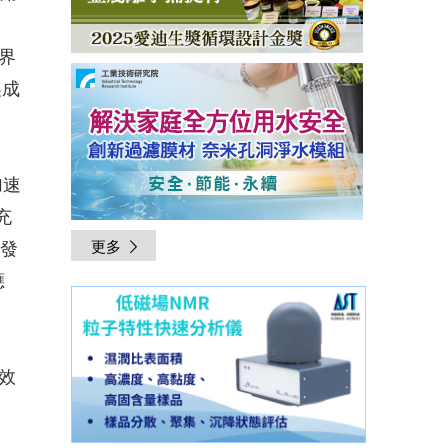
界
此製成
加速
充
開發
更多
應
效