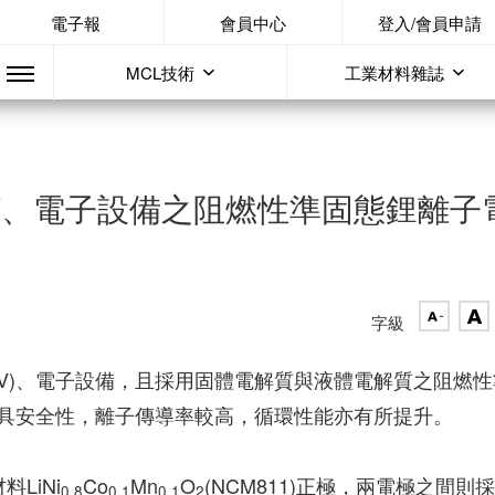
電子報
會員中心
登入/會員申請
MCL技術
工業材料雜誌
V、電子設備之阻燃性準固態鋰離子
字級
V)、電子設備，且採用固體電解質與液體電解質之阻燃性
具安全性，離子傳導率較高，循環性能亦有所提升。
LiNi
Co
Mn
O
(NCM811)正極，兩電極之間則
0.8
0.1
0.1
2