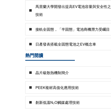
馬里蘭大學開發出提高EV電池容量與安全性之
技術
接軌全固態，「半固態」電池商機潛力受矚目
日產發表搭載全固態電池之EV概念車
熱門閱讀
晶片級散熱機制簡介
PEEK複材高值化應用技術
創新低溫N₂O觸媒處理技術