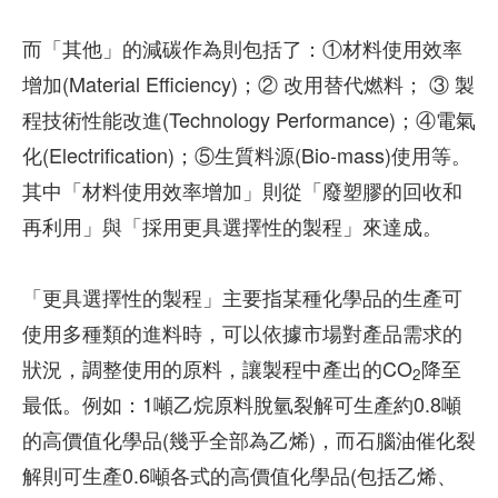
而「其他」的減碳作為則包括了：①材料使用效率
增加(Material Efficiency)；② 改用替代燃料； ③ 製
程技術性能改進(Technology Performance)；④電氣
化(Electrification)；⑤生質料源(Bio-mass)使用等。
其中「材料使用效率增加」則從「廢塑膠的回收和
再利用」與「採用更具選擇性的製程」來達成。
「更具選擇性的製程」主要指某種化學品的生產可
使用多種類的進料時，可以依據市場對產品需求的
狀況，調整使用的原料，讓製程中產出的CO
降至
2
最低。例如：1噸乙烷原料脫氫裂解可生產約0.8噸
的高價值化學品(幾乎全部為乙烯)，而石腦油催化裂
解則可生產0.6噸各式的高價值化學品(包括乙烯、