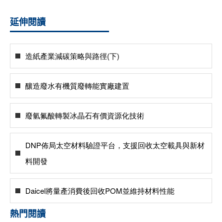
延伸閱讀
造紙產業減碳策略與路徑(下)
釀造廢水有機質廢轉能實廠建置
廢氫氟酸轉製冰晶石有價資源化技術
DNP佈局太空材料驗證平台，支援回收太空載具與新材
料開發
Daicel將量產消費後回收POM並維持材料性能
熱門閱讀