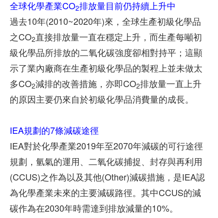
全球化學產業CO
排放量目前仍持續上升中
2
過去10年(2010~2020年)來，全球生產初級化學品
之CO
直接排放量一直在穩定上升，而生產每噸初
2
級化學品所排放的二氧化碳強度卻相對持平；這顯
示了業內廠商在生產初級化學品的製程上並未做太
多CO
減排的改善措施，亦即CO
排放量一直上升
2
2
的原因主要仍來自於初級化學品消費量的成長。
IEA規劃的7條減碳途徑
IEA對於化學產業2019年至2070年減碳的可行途徑
規劃，氫氣的運用、二氧化碳捕捉、封存與再利用
(CCUS)之作為以及其他(Other)減碳措施，是IEA認
為化學產業未來的主要減碳路徑。其中CCUS的減
碳作為在2030年時需達到排放減量的10%。