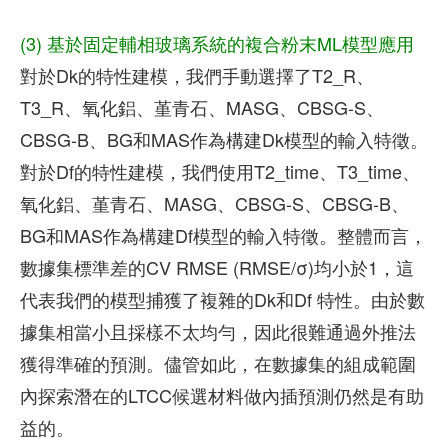
(3) 基於固定輔相玻璃系統的複合粉末ML模型應用
對於Dk的特性建模，我們手動選擇了T2_R、
T3_R、氧化鋁、堇青石、MASG、CBSG-S、
CBSG-B、BG和MAS作為構建Dk模型的輸入特徵。
對於Df的特性建模，我們使用T2_time、T3_time、
氧化鋁、堇青石、MASG、CBSG-S、CBSG-B、
BG和MAS作為構建Df模型的輸入特徵。整體而言，
數據集標準差的CV RMSE (RMSE/σ)均小於1，這
代表我們的模型捕獲了複雜的Dk和Df 特性。由於數
據集相當小且採樣不太均勻，因此很難通過外推法
獲得準確的預測。儘管如此，在數據集的組成範圍
內探索潛在的LTCC候選材料做內插預測仍然是有助
益的。