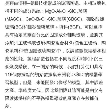
是藉由溶膠–凝膠技術形成的玻璃陶瓷。主相玻璃包
括不同的成分系統：MgO-Al
O
-SiO
玻璃
2
3
2
(MASG)、CaO-B
O
-SiO
玻璃(CBSG)、硼矽酸鹽
2
3
2
玻璃(BG)和硼矽酸鹽玻璃＋填料(BGF)。可以選擇
具有給定莫爾百分比的固定成分輔助玻璃，並將其
添加到主玻璃或玻璃/陶瓷複合材料(包含主玻璃、陶
瓷填料和/或固體玻璃陶瓷)中，以調整微觀結構和相
應的性能。製程參數包括在不同溫度和時間下的三
個煅燒階段。在一開始的時候，我們打算使用具有
116個數據點的初始數據集來開發Dk和Df的機器學
習模型；但是，未能開發出像樣的模型，其中誤差
太高、準確度太低，因此我們懷疑這可能是由於有
限數據採樣的不平衡權重導致的聚類存在數據偏
差。