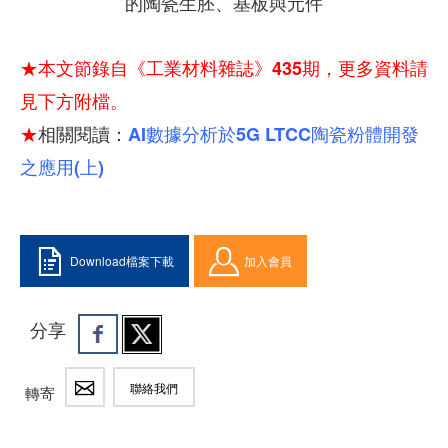
的陶瓷生胚、基板與元件
★本文節錄自《工業材料雜誌》435期，更多資料請
見下方附檔。
★
相關閱讀：
AI數據分析於5G LTCC陶瓷粉體開發
之應用(上)
Download檔案下載
加入會員
分享
聯絡我們
轉寄