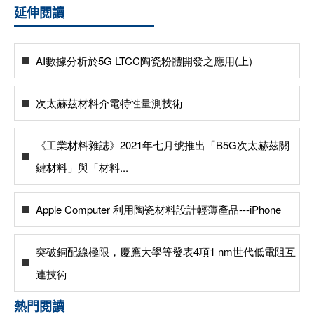
延伸閱讀
AI數據分析於5G LTCC陶瓷粉體開發之應用(上)
次太赫茲材料介電特性量測技術
《工業材料雜誌》2021年七月號推出「B5G次太赫茲關
鍵材料」與「材料...
Apple Computer 利用陶瓷材料設計輕薄產品---iPhone
突破銅配線極限，慶應大學等發表4項1 nm世代低電阻互
連技術
熱門閱讀