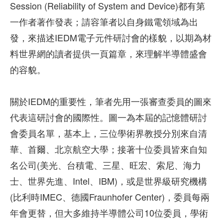
Session (Reliability of System and Device)都有第
一作者著作發表；請容筆者以自身鐵電領域為出
發，來描述IEDM電子元件研討會的樣貌，以期為材
料世界網的讀者提供一頁篇章，來理解半導體盛會
的容貌。
關於IEDM的重要性，筆者先用一張審查委員的圖來
代表這研討會的國際性。圖一為本屆的記憶體研討
會委員名單，基本上，三位學術界教授分別來自清
華、首爾、北京航空大學；接著十位委員皆來自知
名公司(美光、台積電、三星、旺宏、索尼、海力
士、世界先進、Intel、IBM)，或是世界級研究機構
(比利時IMEC、德國Fraunhofer Center)，委員每兩
年會更替，但大多維持半導體公司10位委員，學術