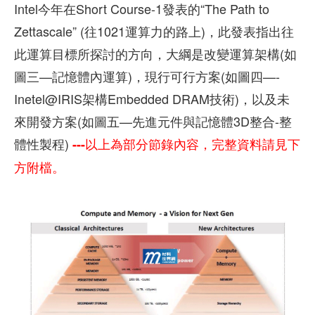
Intel今年在Short Course-1發表的“The Path to
Zettascale” (往1021運算力的路上)，此發表指出往
此運算目標所探討的方向，大綱是改變運算架構(如
圖三—記憶體內運算)，現行可行方案(如圖四—-
Inetel@IRIS架構Embedded DRAM技術)，以及未
來開發方案(如圖五—先進元件與記憶體3D整合-整
體性製程)
---以上為部分節錄內容，完整資料請見下
方附檔。