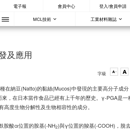
電子報
會員中心
登入/會員申請
MCL技術
工業材料雜誌
開發及應用
字級
PGA)是一種在納豆(Natto)的黏絲(Mucos)中發現的主要高分子成
而來，在日本當作食品已經有上千年的歷史。γ-PGA是一
有高度生物分解性及生物相容性的成分。
，由麩胺酸α位置的胺基(-NH
)與γ位置的羧基(-COOH)，脫
2