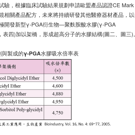
驗，根據臨床試驗結果規劃申請歐盟產品認證CE Mark
鏡相關產品配方，未來將持續研發其他醫療器材產品，以
發新型γ-PGA衍生物—聚麩胺酸水膠(γ-PGA
slinker，表四)加以架橋，形成超高分子的水膠結構(圖二、圖三)
與製成的γ-PGA水膠吸水倍率表