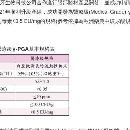
西班牙生物科技公司合作進行眼部醫材產品開發，並成功申
利升級產線，成功開發為醫療級(Medical Grade) γ
菌內毒素≤0.5 EU/mg的規格(參考依據為歐洲藥典中玻尿酸
療級γ-PGA基本規格表