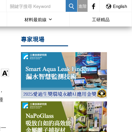
進階
English
材料最前線
工研精品
專家現場
分，
種
去一