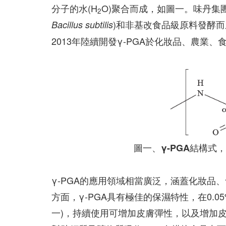
分子的水(H
O)聚合而成，如圖一。味丹集團
2
)和非基改食品級原料發酵而
Bacillus subtilis
2013年陸續開發γ-PGA於化妝品、農業
圖一、γ-PGA結構
γ-PGA的應用領域相當廣泛，涵蓋化妝品
方面，γ-PGA具有極佳的保濕特性，在0.0
一)，持續使用可增加皮膚彈性，以及增加皮