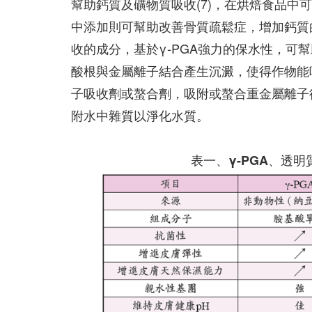
幫助鈣質及礦物質吸收(7)，在烘焙食品
中添加則可幫助改善骨質疏鬆症，增加鈣質的
收的成分，基於γ-PGA強力的保水性，可
酸根與金屬離子結合產生沉澱，使得作物能吸
子吸收劑或螯合劑，吸附或螯合重金屬離子
附水中雜質以淨化水質。
表一、γ-PGA、透