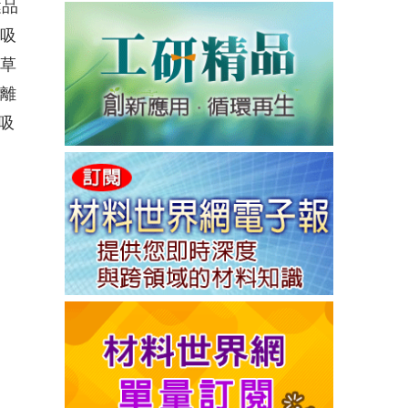
健品
素吸
、草
屬離
吸