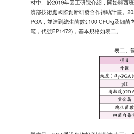
材中。於2019年因工研院介紹，開始與
濟部技術處國際創新研發合作補助計畫。2021年順
PGA，並達到總生菌數≤100 CFU/g及細
範，代號EP1472)，基本規格如表二。
表二、醫