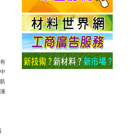
都有
品中
易
滑液
器