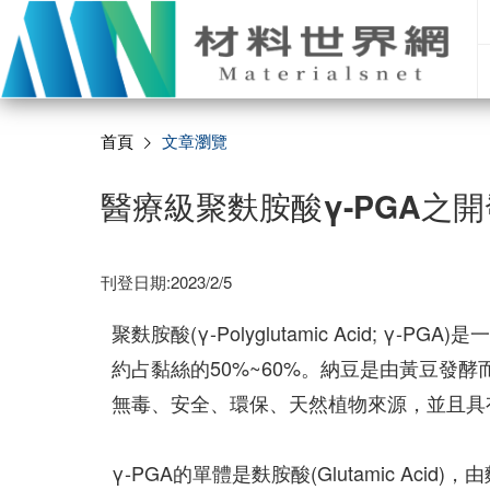
首頁
文章瀏覽
醫療級聚麩胺酸γ-PGA之
刊登日期:2023/2/5
聚麩胺酸(γ-Polyglutamic Acid; γ-
約占黏絲的50%~60%。納豆是由黃豆發酵
無毒、安全、環保、天然植物來源，並且具
γ-PGA的單體是麩胺酸(Glutamic Acid)