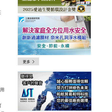
至
更多
應用
可