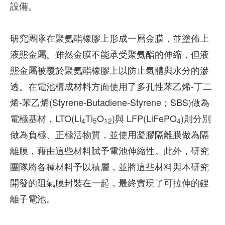
設備。
研究團隊在聚氨酯橡膠上形成一層金膜，並塗佈上
液態金屬。雖然金膜不能承受聚氨酯的伸縮，但液
態金屬被覆於聚氨酯橡膠上以防止氣體與水分的滲
透。在電池構成材料方面使用了多孔性苯乙烯-丁二
烯-苯乙烯(Styrene-Butadiene-Styrene；SBS)做為
電極基材，LTO(Li
Ti
O
)與 LFP(LiFePO
)則分別
4
5
12
4
做為負極、正極活物質，並使用凝膠隔離膜做為隔
離膜，藉由這些材料賦予電池伸縮性。此外，研究
團隊將各種材料予以積層，並將這些材料與本研究
開發的阻氣膜封裝在一起，最終實現了可拉伸的鋰
離子電池。