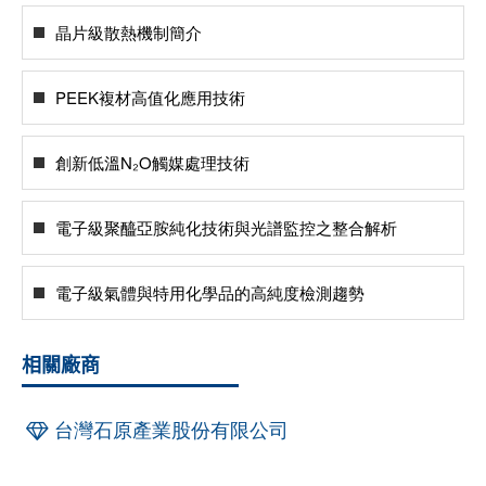
晶片級散熱機制簡介
PEEK複材高值化應用技術
創新低溫N₂O觸媒處理技術
電子級聚醯亞胺純化技術與光譜監控之整合解析
電子級氣體與特用化學品的高純度檢測趨勢
相關廠商
台灣石原產業股份有限公司