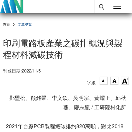
首頁
文章瀏覽
印刷電路板產業之碳排概況與製
程材料減碳技術
刊登日期:2022/11/5
字級
鄞盟松、顏銘翬、李文欽、吳明宗、黃耀正、邱秋
燕、鄭志龍 / 工研院材化所
2021年台廠PCB製程總碳排約820萬噸，對比2018