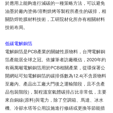
於應用上能夠進行減碳的一種策略方法，可以避免
油墨於廠內塗佈/溶劑烘烤等製程所產生的碳排，相
關防焊乾膜材料技術，工研院材化所亦有相關材料
技術布局。
低碳電解銅箔
電解銅箔是PCB產業的關鍵性原物料，台灣電解銅
箔產能居全球之冠。依據筆者訪廠概估，2020年約
有兩萬噸電解銅箔用於PCB相關產業，從環保署公
開網站可知電解銅箔的碳排係數為12.4(不含原物料
至廠內、產品出工廠大門後之運輸階段，且不含產
品包裝階段)，製程溫室氣體碳排占比非常低，主要
來自銅線(原料)與電力，除了空調箱、馬達、冰水
機、冷卻水塔等公用設施進行修繕或更換等節能措