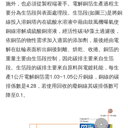
施外，也必須從製程端著手。電解銅箔生產過程主
要分為生箔段與表面處理段。生箔段(如圖三)是將銅
線投入溶銅塔內在硫酸水溶液中藉由鼓風機曝氣使
銅線溶解成硫酸銅溶液，經活性碳/矽藻土過濾後，
依銅箔的物性需求加入適當的添加劑，最後經由電
解在鈦輪表面析出銅後剝離、烘乾、收捲。銅箔的
重量主要由生箔段控制，因此碳排主要來自生箔
段。生箔段的碳排主要來自原料與電鍍耗能，每生
產1公斤電解銅箔需1.03~1.05公斤銅線，銅線的碳
排係數是4.28，若使用回收的廢銅線其碳排係數可
降至0.1。