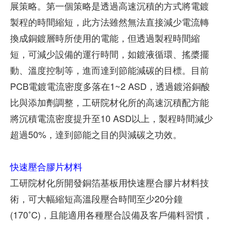
展策略。第一個策略是透過高速沉積的方式將電鍍
製程的時間縮短，此方法雖然無法直接減少電流轉
換成銅鍍層時所使用的電能，但透過製程時間縮
短，可減少設備的運行時間，如鍍液循環、搖槳擺
動、溫度控制等，進而達到節能減碳的目標。目前
PCB電鍍電流密度多落在1~2 ASD，透過鍍浴銅酸
比與添加劑調整，工研院材化所的高速沉積配方能
將沉積電流密度提升至10 ASD以上，製程時間減少
超過50%，達到節能之目的與減碳之功效。
快速壓合膠片材料
工研院材化所開發銅箔基板用快速壓合膠片材料技
術，可大幅縮短高溫段壓合時間至少20分鐘
(170˚C)，且能適用各種壓合設備及客戶備料習慣，