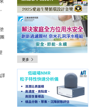
米
，
塗
究團
，
理
更多
編譯