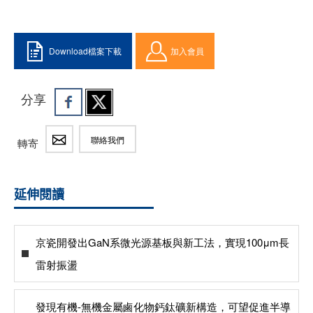
Download檔案下載
加入會員
分享
聯絡我們
轉寄
延伸閱讀
京瓷開發出GaN系微光源基板與新工法，實現100μm長
雷射振盪
發現有機-無機金屬鹵化物鈣鈦礦新構造，可望促進半導