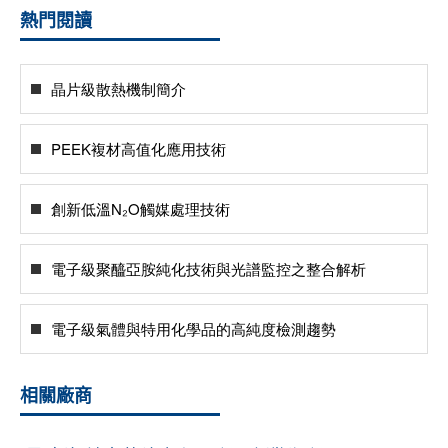
熱門閱讀
晶片級散熱機制簡介
PEEK複材高值化應用技術
創新低溫N₂O觸媒處理技術
電子級聚醯亞胺純化技術與光譜監控之整合解析
電子級氣體與特用化學品的高純度檢測趨勢
相關廠商