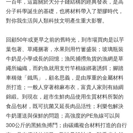
一百年，這篇關於大分子鏈結構的經典發表，是高
分子科學誕生的基礎，也將材料帶入了塑膠時代，
對你我生活與人類科技文明產生重大影響。
回顧50年或更早之前的舊時光，到市場買肉是以芋
葉包著、草繩捆著，水果則用竹簍盛裝；玻璃瓶裝
牛奶是小學成長的回憶；漁民捕撈魚貨的漁網是草
繩所編織，而釣魚就用支竹竿棉線綁著誘餌；腳踏
車稱做「鐵馬」，顧名思義，是由厚重的金屬材料
所打造；一般人穿著棉麻布衣，富貴人家則有絲綢
錦緞。到現在，超市生鮮肉品使用生質材料所製的
食品包材，既可抗菌又延長肉品活性；利樂包解決
牛奶運送與保鮮的問題；高強度的PE魚線可以與
300公斤的黑鮪魚搏鬥；由碳纖複合材料打造的自行