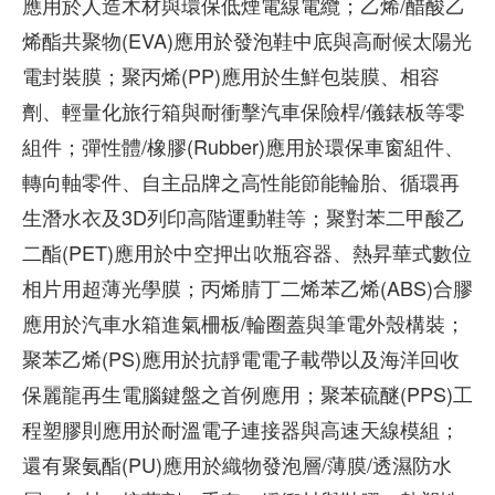
應用於人造木材與環保低煙電線電纜；乙烯/醋酸乙
烯酯共聚物(EVA)應用於發泡鞋中底與高耐候太陽光
電封裝膜；聚丙烯(PP)應用於生鮮包裝膜、相容
劑、輕量化旅行箱與耐衝擊汽車保險桿/儀錶板等零
組件；彈性體/橡膠(Rubber)應用於環保車窗組件、
轉向軸零件、自主品牌之高性能節能輪胎、循環再
生潛水衣及3D列印高階運動鞋等；聚對苯二甲酸乙
二酯(PET)應用於中空押出吹瓶容器、熱昇華式數位
相片用超薄光學膜；丙烯腈丁二烯苯乙烯(ABS)合膠
應用於汽車水箱進氣柵板/輪圈蓋與筆電外殼構裝；
聚苯乙烯(PS)應用於抗靜電電子載帶以及海洋回收
保麗龍再生電腦鍵盤之首例應用；聚苯硫醚(PPS)工
程塑膠則應用於耐溫電子連接器與高速天線模組；
還有聚氨酯(PU)應用於織物發泡層/薄膜/透濕防水