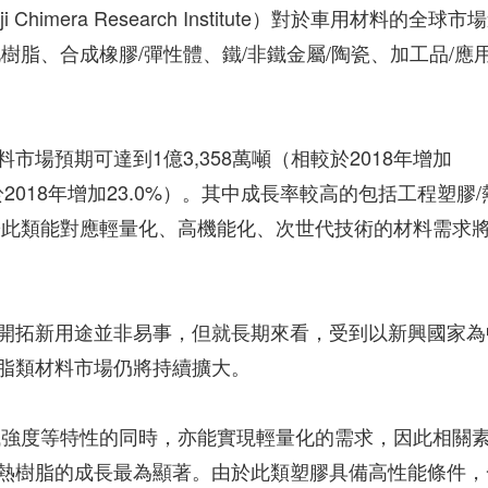
himera Research Institute）對於車用材料的全球市
樹脂、合成橡膠/彈性體、鐵/非鐵金屬/陶瓷、加工品/應
材料市場預期可達到1億3,358萬噸（相較於2018年增加
較於2018年增加23.0%）。其中成長率較高的包括工程塑膠/
於此類能對應輕量化、高機能化、次世代技術的材料需求
開拓新用途並非易事，但就長期來看，受到以新興國家為
脂類材料市場仍將持續擴大。
械強度等特性的同時，亦能實現輕量化的需求，因此相關
耐熱樹脂的成長最為顯著。由於此類塑膠具備高性能條件，