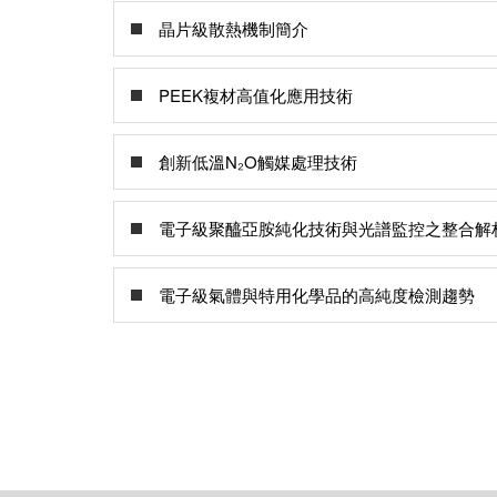
晶片級散熱機制簡介
PEEK複材高值化應用技術
創新低溫N₂O觸媒處理技術
電子級聚醯亞胺純化技術與光譜監控之整合解
電子級氣體與特用化學品的高純度檢測趨勢