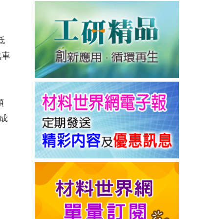
低
汽車
預
成