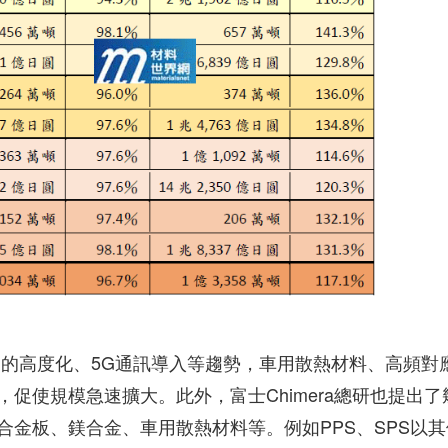
制的高度化、5G通訊導入等趨勢，車用散熱材料、高頻對
促使規模急速擴大。此外，富士Chimera總研也提出了
鋁合金板、鎂合金、車用散熱材料等。例如PPS、SPS以其