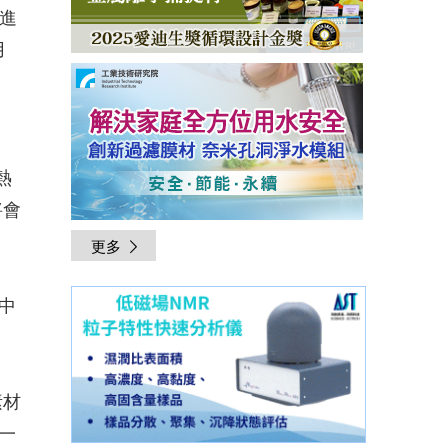
場進
用
熱
將會
更多
中
素材
一