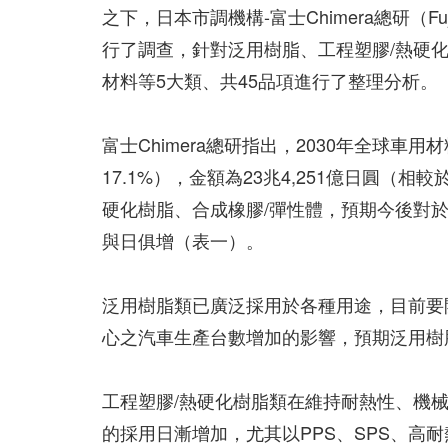
之下，日本市調機構-富士Chimera總研（Fuji C
行了調查，針對泛用樹脂、工程塑膠/熱硬化
材料等5大類、共45品項進行了整理分析。
富士Chimera總研指出，2030年全球車用
17.1%），金額為23兆4,251億日圓（相
硬化樹脂、合成橡膠/彈性體，預期今後對
與日俱增（表一）。
泛用樹脂類已廣泛採用於各種用途，目前要
心之汽車生產台數增加的影響，預期泛用樹
工程塑膠/熱硬化樹脂類在維持耐熱性、機
的採用日漸增加，尤其以PPS、SPS、高