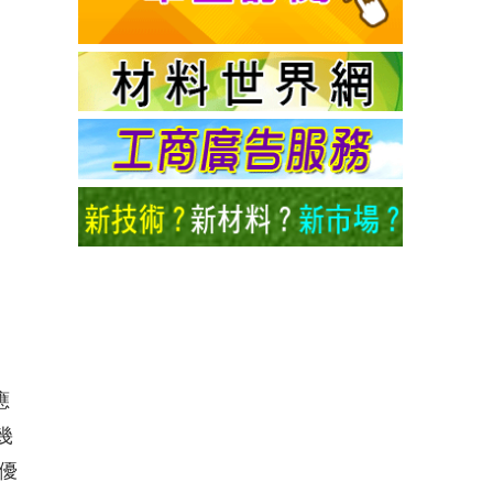
應
幾
優