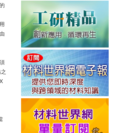
的
用
由
須
描之
X
當