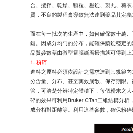
合、攪拌、乾燥、顆粒、壓錠、製丸、糖衣
質，不良的製程會導致無法達到藥品其定義
而在每一批次的生產中，如何確保數十萬、
鍵。因成分均勻的分布，能確保藥錠穩定的
品質參數藉由微型電腦斷層掃描就可得到上
1. 粉碎
進料之原料必須依設計之需求達到其規範內
分含量、分布、甚至藥效崩散、保存期限。
管，可清楚分辨特定體積下，每個粉末之大
碎的效果可利用Bruker CTan三維結
成分相對距離等。利用這些參數，確保粉碎