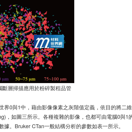
腦斷層掃描應用於粉碎製程品管
世界0與1中，藉由影像像素之灰階值定義，依目的將二
aging)，如圖三所示。各種複雜的影像，也都可由電腦0與1
。Bruker CTan一般結構分析的參數如表一所示。