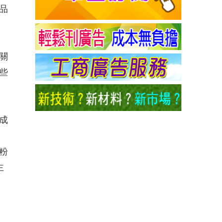
品
關
些
成
粉
主