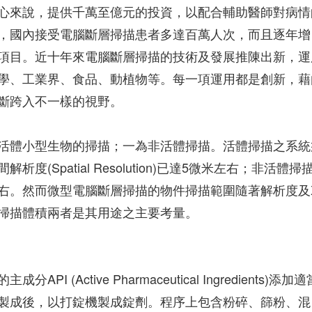
心來說，提供千萬至億元的投資，以配合輔助醫師對病情
，國內接受電腦斷層掃描患者多達百萬人次，而且逐年增
項目。近十年來電腦斷層掃描的技術及發展推陳出新，運
學、工業界、食品、動植物等。每一項運用都是創新，藉
斷跨入不一樣的視野。
活體小型生物的掃描；一為非活體掃描。活體掃描之系統
Spatial Resolution)已達5微米左右；非活體掃
右。然而微型電腦斷層掃描的物件掃描範圍隨著解析度及
掃描體積兩者是其用途之主要考量。
Active Pharmaceutical Ingredients)添加適
製成後，以打錠機製成錠劑。程序上包含粉碎、篩粉、混