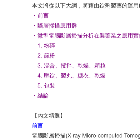
本文將從以下大綱，將藉由錠劑製藥的運用
‧前言
‧斷層掃描應用群
‧微型電腦斷層掃描分析在製藥業之應用實
1. 粉碎
2. 篩粉
3. 混合、攪拌、乾燥、顆粒
4. 壓錠、製丸、糖衣、乾燥
5. 包裝
‧結論
【內文精選】
前言
電腦斷層掃描(X-ray Micro-compute