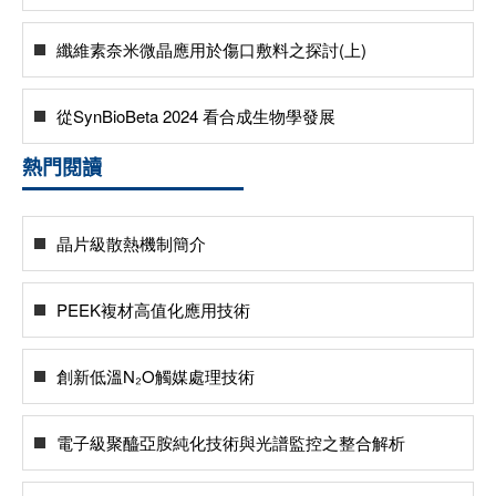
纖維素奈米微晶應用於傷口敷料之探討(上)
從SynBioBeta 2024 看合成生物學發展
熱門閱讀
晶片級散熱機制簡介
PEEK複材高值化應用技術
創新低溫N₂O觸媒處理技術
電子級聚醯亞胺純化技術與光譜監控之整合解析