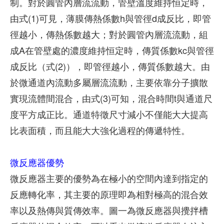
制。對於圓管內層流流動，管壁溫度維持恒定時，
由式(1)可見，薄膜傳熱係數h與管徑d成反比，即管
徑越小，傳熱係數越大；對於圓管內層流流動，組
成A在管壁處的濃度維持恒定時，傳質係數kc與管徑
成反比（式(2)），即管徑越小，傳質係數越大。由
於微通道內流動多屬層流流動，主要依靠分子擴散
實現流體間混合，由式(3)可知，混合時間t與通道尺
度平方成正比。通道特徵尺寸減小不僅能大大提高
比表面積，而且能大大強化過程的傳遞特性。
微反應器優勢
微反應器主要的優勢為在極小的空間內達到指定的
反應轉化率，其主要的原理即為相對極高的混合效
率以及熱傳與質傳效率。圖一為微反應器與攪拌槽