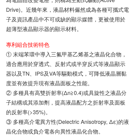
Drive)。近幾年來，液晶材料儼然成為各種可攜式電
子及資訊產品中不可或缺的顯示媒體，更被使用於
超薄型液晶顯示器的顯示材料。
專利組合技術特色
① 末端苯環中導入三氟甲基乙烯基之液晶化合物，
適合應用於穿透式、反射式或半穿反式等液晶顯示
器以及TN、IPS及VA等驅動模式，可降低液晶層黏
度並有效提升現有液晶面板之性能。
② 多種具有高雙折射率(Δn≧0.4)或具旋性之液晶分
子結構或其添加劑，提高液晶配方之折射率及面板
的反射率(>35%)。
③ 多種高介電異方性(Delectric Anisotropy, Δε)的液
晶化合物或負介電各向異性液晶化合物。