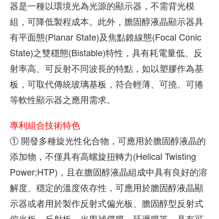
器是一種以環境光為光源的顯示器，不需背光模
組，可降低製程成本。此外，膽固醇液晶顯示器具
有平面態(Planar State)及焦點錐線態(Focal Conic
State)之雙穩態(Bistable)特性，具有耗電量低、反
射率高、可反射不同波長的特點，如以塑膠作為基
板，可取代傳統玻璃基板，符合輕薄、可撓、可捲
等軟性顯示器之應用需求。
專利組合技術特色
① 開發多種旋光性化合物，可應用於膽固醇液晶的
添加物，不僅具有高螺旋扭轉力(Helical Twisting
Power;HTP)，且在膽固醇液晶組成中具有良好的溶
解度、穩定的溫度依存性，可應用於膽固醇液晶顯
示器或者用於製作反射式偏光板、膽固醇型反射式
偏光板、反射板、光學補償膜、延遲膜等。具有可