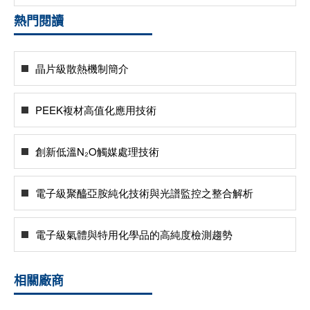
熱門閱讀
晶片級散熱機制簡介
PEEK複材高值化應用技術
創新低溫N₂O觸媒處理技術
電子級聚醯亞胺純化技術與光譜監控之整合解析
電子級氣體與特用化學品的高純度檢測趨勢
相關廠商