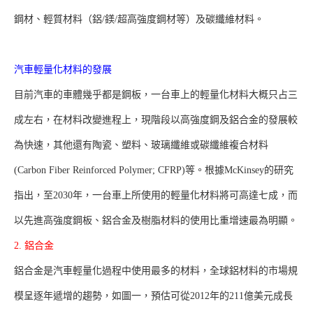
鋼材、輕質材料（鋁/鎂/超高強度鋼材等）及碳纖維材料。
汽車輕量化材料的發展
目前汽車的車體幾乎都是鋼板，一台車上的輕量化材料大概只占三
成左右，在材料改變進程上，現階段以高強度鋼及鋁合金的發展較
為快速，其他還有陶瓷、塑料、玻璃纖維或碳纖維複合材料
(Carbon Fiber Reinforced Polymer; CFRP)等。根據McKinsey的研究
指出，至2030年，一台車上所使用的輕量化材料將可高達七成，而
以先進高強度鋼板、鋁合金及樹脂材料的使用比重增速最為明顯。
2. 鋁合金
鋁合金是汽車輕量化過程中使用最多的材料，全球鋁材料的市場規
模呈逐年遞增的趨勢，如圖一，預估可從2012年的211億美元成長