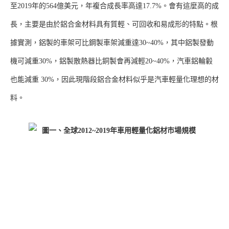
至2019年的564億美元，年複合成長率高達17.7%。會有這麼高的成
長，主要是由於鋁合金材料具有質輕、可回收和易成形的特點。根
據實測，鋁製的車架可比鋼製車架減重達30~40%，其中鋁製發動
機可減重30%，鋁製散熱器比銅製會再減輕20~40%，汽車鋁輪轂
也能減重 30%，因此現階段鋁合金材料似乎是汽車輕量化理想的材
料。