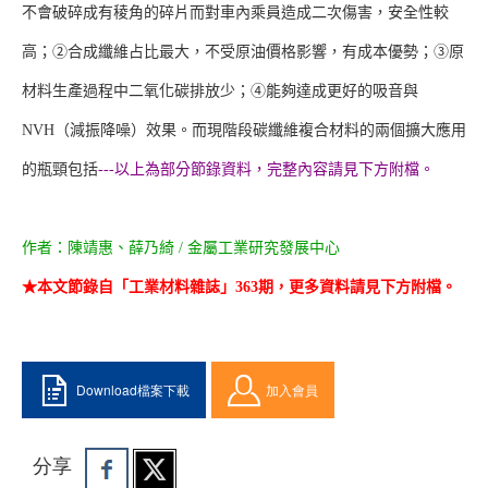
不會破碎成有稜角的碎片而對車內乘員造成二次傷害，安全性較
高；②合成纖維占比最大，不受原油價格影響，有成本優勢；③原
材料生產過程中二氧化碳排放少；④能夠達成更好的吸音與
NVH（減振降噪）效果。而現階段碳纖維複合材料的兩個擴大應用
的瓶頸包括
---以上為部分節錄資料，完整內容請見下方附檔。
作者：陳靖惠、薛乃綺 / 金屬工業研究發展中心
★本文節錄自「工業材料雜誌」363期，更多資料請見下方附檔。
Download檔案下載
加入會員
分享