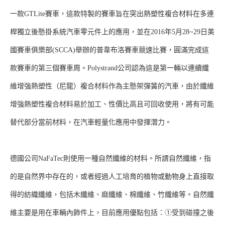
一款GTLite賽車，這款特製的賽車旨在突出熱塑性複合材料在多連
桿獨立後懸掛系統汽車零元件上的應用，並在2016年5月28~29日美
國賽車俱樂部(SCCA)舉辦的普韋布洛賽車競速比賽，圓滿完成這
款賽車的第三個賽車周。Polystrand公司認為這是第一輛以連續纖
維增強熱塑性（尼龍）複合材料作為主懸架彈簧的汽車，由於纖維
增強熱塑性複合材料易於加工、性價比高且可回收使用，將有可能
替代部分當前材料，在汽車輕量化應用中發揮潛力。
德國公司NaFaTec則使用一種自然纖維的材料。所謂自然纖維，指
的是自然界中存在的，或者經過人工培育的植物或動物身上直接取
得的紡織纖維，包括木纖維、麻纖維、棉纖維、竹纖維等。自然纖
維主要是用在車輛內飾件上，目前應用優點包括：①受到碰撞之後