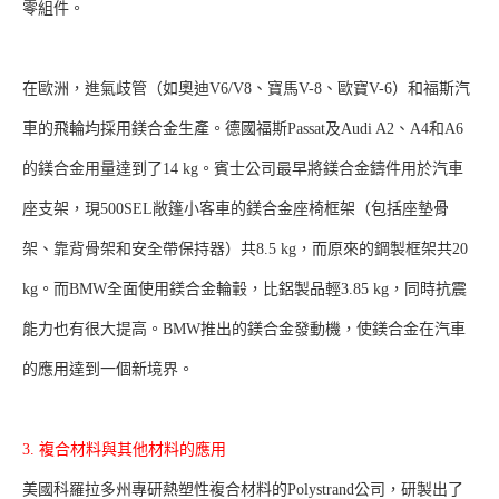
零組件。
在歐洲，進氣歧管（如奧迪V6/V8、寶馬V-8、歐寶V-6）和福斯汽
車的飛輪均採用鎂合金生產。德國福斯Passat及Audi A2、A4和A6
的鎂合金用量達到了14 kg。賓士公司最早將鎂合金鑄件用於汽車
座支架，現500SEL敞篷小客車的鎂合金座椅框架（包括座墊骨
架、靠背骨架和安全帶保持器）共8.5 kg，而原來的鋼製框架共20
kg。而BMW全面使用鎂合金輪轂，比鋁製品輕3.85 kg，同時抗震
能力也有很大提高。BMW推出的鎂合金發動機，使鎂合金在汽車
的應用達到一個新境界。
3. 複合材料與其他材料的應用
美國科羅拉多州專研熱塑性複合材料的Polystrand公司，研製出了