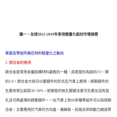
圖一、全球2012~2019年車用輕量化鋁材市場規模
車廠及零組件廠在材料輕量化之動向
2. 鎂合金的應用
鎂合金是常用金屬結構材料最輕的一種，其密度約為鋁的2/3、鋼
的1/4。鎂合金大部分以壓鑄件的形式在汽車上應用，鎂壓鑄件的
生產效率比鋁高30~50%。新開發的無孔壓鑄法更可生產出沒有氣
孔且可熱處理的鎂壓鑄件。一台汽車上有60多種零組件可以採用鎂
合金，主要應用於汽車的方向盤、儀錶板、前端支架和動力總成等