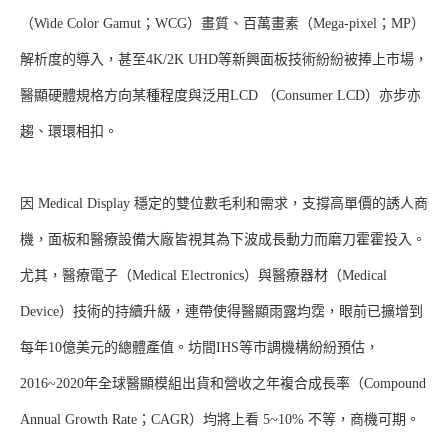
（Wide Color Gamut；WCG）畫質、百萬畫素（Mega-pixel；MP）
解析度的導入，甚至4K/2K UHD等新興面板技術紛紛被捧上市場，
醫顯硬體規格方向某種程度與泛用LCD （Consumer LCD）亦步亦
趨、環環相扣。
因 Medical Display 穩定的雙位數毛利和需求，支撐高單價的誘人商
機，面板和醫療設備大廠皆視其為下波成長動力而磨刀霍霍投入。
尤其，醫療電子（Medical Electronics）與醫療器材（Medical
Device）技術的持續升級，連帶使得醫顯雨露均霑，眼前已擴增到
每年10億美元的總體產值。坊間IHS等市調機構紛紛預估，
2016~2020年全球醫顯模組出貨和營收之年複合成長率（Compound
Annual Growth Rate；CAGR）均將上看 5~10% 不等，商機可期。