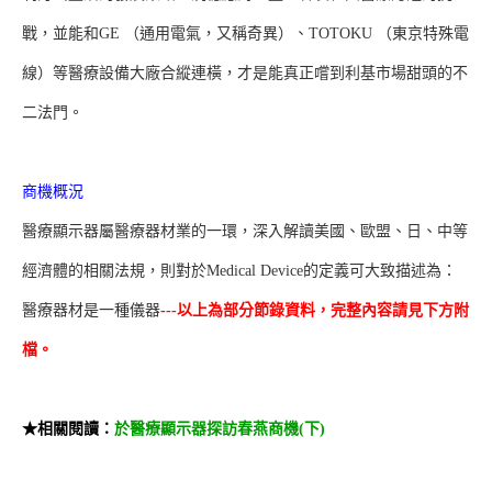
戰，並能和GE （通用電氣，又稱奇異）、TOTOKU （東京特殊電
線）等醫療設備大廠合縱連橫，才是能真正嚐到利基市場甜頭的不
二法門。
商機概況
醫療顯示器屬醫療器材業的一環，深入解讀美國、歐盟、日、中等
經濟體的相關法規，則對於Medical Device的定義可大致描述為：
醫療器材是一種儀器
---以上為部分節錄資料，完整內容請見下方附
檔。
★相關閱讀：
於醫療顯示器探訪春燕商機(下)