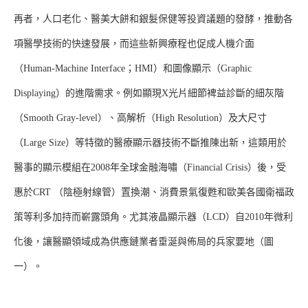
再者，人口老化、醫美大餅和銀髮保健等投資議題的發酵，推動各
項醫學技術的快速發展，而這些新興療程也促成人機介面
（Human-Machine Interface；HMI）和圖像顯示（Graphic
Displaying）的進階需求。例如顯現X光片細節裨益診斷的細灰階
（Smooth Gray-level）、高解析（High Resolution）及大尺寸
（Large Size）等特徵的醫療顯示器技術不斷推陳出新，這類用於
醫事的顯示模組在2008年全球金融海嘯（Financial Crisis）後，受
惠於CRT （陰極射線管）置換潮、消費景氣復甦和歐美各國衛福政
策等利多加持而嶄露頭角。尤其液晶顯示器（LCD）自2010年微利
化後，讓醫顯領域成為供應鏈業者垂涎與佈局的兵家要地（圖
一）。