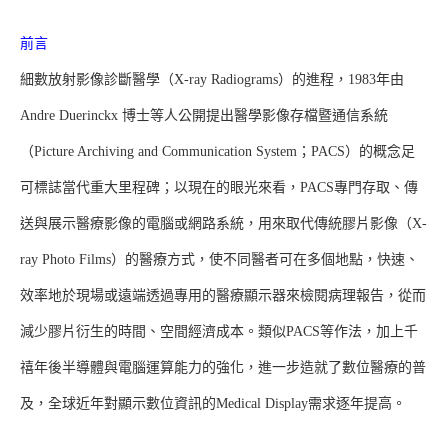
前言
細數放射影像診斷醫學（X-ray Radiograms）的進程，1983年由
Andre Duerinckx 博士等人公開提出醫學影像存檔暨通信系統
（Picture Archiving and Communication System；PACS）的概念足
可標誌當代重大里程碑；以現在的眼光來看，PACS專門存取、傳
送與展示醫療影像的電腦或網路系統，用來取代傳統膠片影像（X-
ray Photo Films）的醫療方式，使不同醫者可在多個地點，快速、
效率地於現場或遠端透過專用的醫療顯示器來檢閱病理報告，從而
減少膠片衍生的時間、空間經濟成本。類似PACS等作法，加上千
禧年後半導體與電腦運算能力的強化，進一步造就了數位醫療的普
及，全球近年對顯示數位資訊的Medical Display需求逐年提高。