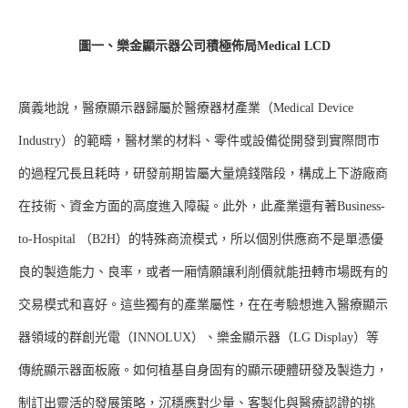
圖一、樂金顯示器公司積極佈局Medical LCD
廣義地說，醫療顯示器歸屬於醫療器材產業（Medical Device
Industry）的範疇，醫材業的材料、零件或設備從開發到實際問市
的過程冗長且耗時，研發前期皆屬大量燒錢階段，構成上下游廠商
在技術、資金方面的高度進入障礙。此外，此產業還有著Business-
to-Hospital （B2H）的特殊商流模式，所以個別供應商不是單憑優
良的製造能力、良率，或者一廂情願讓利削價就能扭轉市場既有的
交易模式和喜好。這些獨有的產業屬性，在在考驗想進入醫療顯示
器領域的群創光電（INNOLUX）、樂金顯示器（LG Display）等
傳統顯示器面板廠。如何植基自身固有的顯示硬體研發及製造力，
制訂出靈活的發展策略，沉穩應對少量、客製化與醫療認證的挑