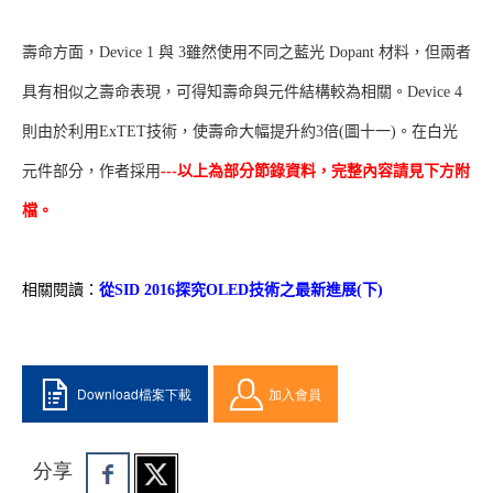
壽命方面，Device 1 與 3雖然使用不同之藍光 Dopant 材料，但兩者
具有相似之壽命表現，可得知壽命與元件結構較為相關。Device 4
則由於利用ExTET技術，使壽命大幅提升約3倍(圖十一)。在白光
元件部分，作者採用
---以上為部分節錄資料，完整內容請見下方附
檔。
相關閱讀：
從SID 2016探究OLED技術之最新進展(下)
Download檔案下載
加入會員
分享