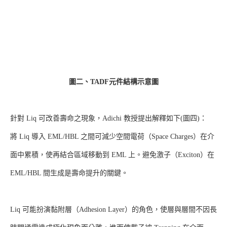
圖二、TADF元件結構示意圖
針對 Liq 可改善壽命之現象，Adichi 教授提出解釋如下(圖四)：
將 Liq 導入 EML/HBL 之間可減少空間電荷（Space Charges）在介
面中累積，使再結合區域移動到 EML 上。避免激子（Exciton）在
EML/HBL 間生成是壽命提升的關鍵。
Liq 可能扮演黏附層（Adhesion Layer）的角色，使層與層間不因長