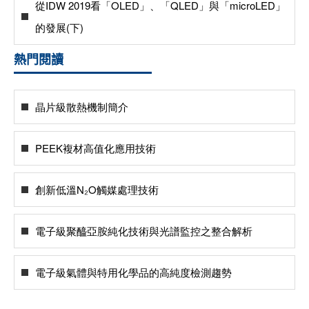
從IDW 2019看「OLED」、「QLED」與「microLED」
的發展(下)
熱門閱讀
晶片級散熱機制簡介
PEEK複材高值化應用技術
創新低溫N₂O觸媒處理技術
電子級聚醯亞胺純化技術與光譜監控之整合解析
電子級氣體與特用化學品的高純度檢測趨勢