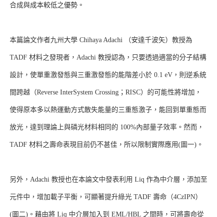
合成與成本較低之優勢。
本篇論文作者九州大學 Chihaya Adachi （安達千波矢）教授為
TADF 材料之發現者，Adachi 教授認為，只要透過適當的分子結構
設計，使單重激發態與三重激發態的能階差小於 0.1 eV，則逆系統
間跨越（Reverse InterSystem Crossing；RISC）的可能性將增加，
使得原本多以熱運動方式散失能量的三重態激子，能回到單重態而
放光，達到理論上與磷光材料相同的 100%內部量子效率。然而，
TADF 材料之壽命表現目前仍不甚佳，所以限制實際應用(圖一)。
另外，Adachi 教授也在本論文中發表利用 Liq 作為中介層，添加至
元件中，增加載子平衡，可顯著提升綠光 TADF 壽命（4CzIPN）
(圖二)。藉由將 Liq 中介層加入到 EML/HBL 之間時，可將壽命從