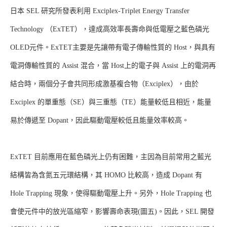
日本 SEL 研究所發表利用 Exciplex-Triplet Energy Transfer
Technology （ExTET），達成高效率長壽命與低電壓之藍色磷光
OLED元件。ExTET主要是先讓帶有電子傳輸性質的 Host，與具有
電洞傳輸性質的 Assist 混合，當 Host上的電子與 Assist 上的電洞再
結合時，兩個分子會共同形成激基複合物（Exciplex），由於
Exciplex 的單重態（SE）與三重態（TE）能量較低且相近，能量
易於傳遞至 Dopant，因此驅動電壓較低且能量效率較高。
ExTET 目前應用在藍色磷光上仍有困難，主因為目前常用之藍光
結構皆為含氮五元環結構，其 HOMO 比較高，造成 Dopant 有
Hole Trapping 現象，使得驅動電壓上升。另外，Hole Trapping 也
會使元件中的放光區縮窄，影響壽命表現(圖五)。因此，SEL 開發