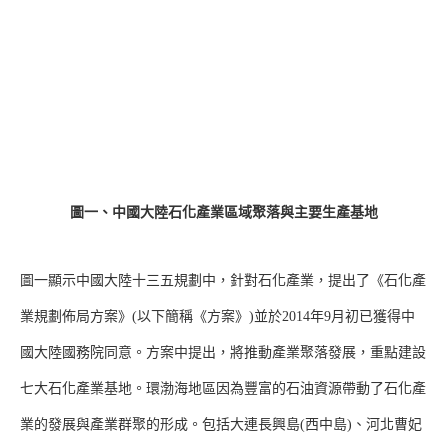
圖一、中國大陸石化產業區域聚落與主要生產基地
圖一顯示中國大陸十三五規劃中，針對石化產業，提出了《石化產
業規劃佈局方案》(以下簡稱《方案》)並於2014年9月初已獲得中
國大陸國務院同意。方案中提出，將推動產業聚落發展，重點建設
七大石化產業基地。環渤海地區因為豐富的石油資源帶動了石化產
業的發展與產業群聚的形成。包括大連長興島(西中島)、河北曹妃