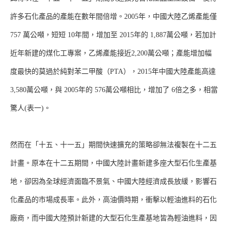
許多石化產品的產能在數年間倍增。2005年，中國大陸乙烯產能僅
757 萬公噸，短短 10年間，增加至 2015年的 1,887萬公噸，若加計
近年新建的煤化工專案，乙烯產能接近2,200萬公噸；產能增加幅
度最快的莫過於純對苯二甲酸（PTA），2015年中國大陸產能高達
3,580萬公噸，與 2005年的 576萬公噸相比，增加了 6倍之多，相當
驚人(表一)。
然而在「十五、十一五」期間快速擴充的策略卻無法複製在十二五
計畫。原本在十二五期間，中國大陸計畫新建多座大型石化生產基
地，卻因為全球經濟面臨不景氣、中國大陸經濟成長放緩，影響石
化產品的市場成長率。此外，高油價時期，衝擊以輕油進料的石化
廠商，而中國大陸預計新建的大型石化生產基地皆為輕油進料，因