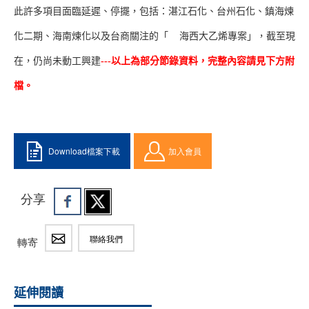
此許多項目面臨延遲、停擺，包括：湛江石化、台州石化、鎮海煉
化二期、海南煉化以及台商關注的「 海西大乙烯專案」，截至現
在，仍尚未動工興建
---以上為部分節錄資料，完整內容請見下方附
檔。
Download檔案下載
加入會員
分享
聯絡我們
轉寄
延伸閱讀