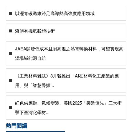
以瀝青碳纖維跨足高導熱高強度應用領域
液態有機氫載體技術
JAEA開發低成本且耐高溫之熱電轉換材料，可望實現高
溫場域能源自給
《工業材料雜誌》3月號推出「AI在材料化工產業的應
用」與「智慧聲振...
紅色供應鏈、氣候變遷、美國2025「製造優先」三大衝
擊下臺灣化學材...
熱門閱讀