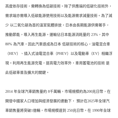
高度依存技術，需轉換為低碳技術。除了供應端的低碳化技術外，
需求端亦需導入低碳能源使用技術以及能源需求減量技術。為了減
少 以二氧化碳為首的溫室氣體排放，日本由長期能源供需著手，
推動節能，導入再生能源。運輸佔日本能源消耗量的 23%，其中
80% 為汽車，因此汽車遂成為日本 低碳技術的核心，油電混合車
（HEV）、插入式油電混合車（PHEV）以及電動車（EV）相繼浮
現。利用再生能源充電，提高電力效率外，車用蓄電池的技術 是
此低碳車普及擴大的關鍵。
2014 年全球汽車銷售量約 8千萬輛，市場規模約為200兆日幣，在
開發中國家人口增加與經濟發展的連動下， 預計在2025年全球汽
車銷售量將突破1億輛，市場規模達到 250兆日幣。在 1990年全球