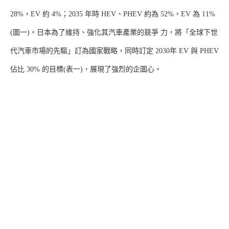
28%，EV 約 4%；2035 年時 HEV、PHEV 約為 52%，EV 為 11%
(圖一)。日本為了維持、強化其汽車產業的競爭 力，將「全球下世
代汽車市場的先驅」訂為國家戰略，同時訂定 2030年 EV 與 PHEV
佔比 30% 的目標(表一)，展現了強烈的企圖心。