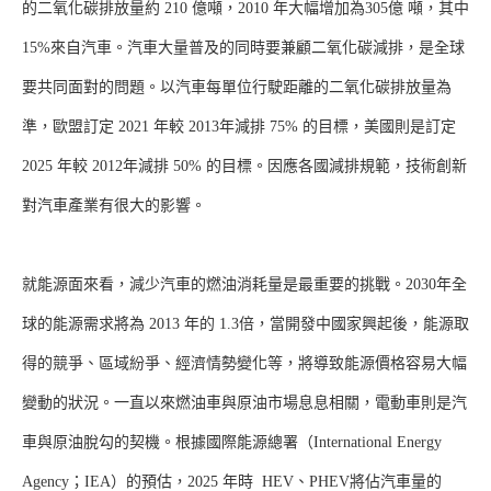
的二氧化碳排放量約 210 億噸，2010 年大幅增加為305億 噸，其中
15%來自汽車。汽車大量普及的同時要兼顧二氧化碳減排，是全球
要共同面對的問題。以汽車每單位行駛距離的二氧化碳排放量為
準，歐盟訂定 2021 年較 2013年減排 75% 的目標，美國則是訂定
2025 年較 2012年減排 50% 的目標。因應各國減排規範，技術創新
對汽車產業有很大的影響。
就能源面來看，減少汽車的燃油消耗量是最重要的挑戰。2030年全
球的能源需求將為 2013 年的 1.3倍，當開發中國家興起後，能源取
得的競爭、區域紛爭、經濟情勢變化等，將導致能源價格容易大幅
變動的狀況。一直以來燃油車與原油市場息息相關，電動車則是汽
車與原油脫勾的契機。根據國際能源總署（International Energy
Agency；IEA）的預估，2025 年時 HEV、PHEV將佔汽車量的