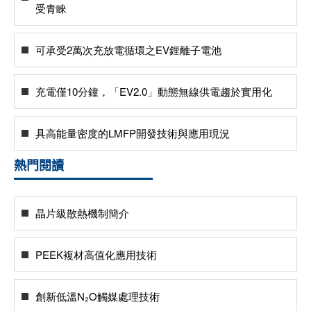
受青睞
可承受2萬次充放電循環之EV鋰離子電池
充電僅10分鐘，「EV2.0」動態無線供電趨於實用化
具高能量密度的LMFP開發技術與應用現況
熱門閱讀
晶片級散熱機制簡介
PEEK複材高值化應用技術
創新低溫N₂O觸媒處理技術