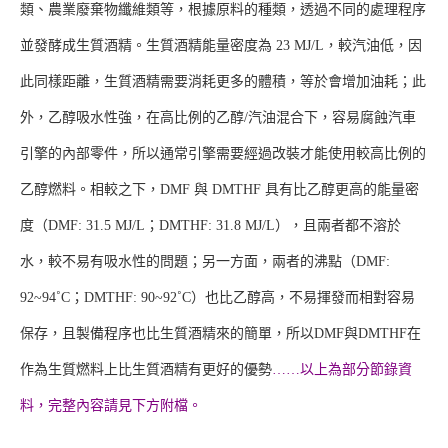
類、農業廢棄物纖維類等，根據原料的種類，透過不同的處理程序
並發酵成生質酒精。生質酒精能量密度為 23 MJ/L，較汽油低，因
此同樣距離，生質酒精需要消耗更多的體積，等於會增加油耗；此
外，乙醇吸水性強，在高比例的乙醇/汽油混合下，容易腐蝕汽車
引擎的內部零件，所以通常引擎需要經過改裝才能使用較高比例的
乙醇燃料。相較之下，DMF 與 DMTHF 具有比乙醇更高的能量密
度（DMF: 31.5 MJ/L；DMTHF: 31.8 MJ/L），且兩者都不溶於
水，較不易有吸水性的問題；另一方面，兩者的沸點（DMF:
92~94˚C；DMTHF: 90~92˚C）也比乙醇高，不易揮發而相對容易
保存，且製備程序也比生質酒精來的簡單，所以DMF與DMTHF在
作為生質燃料上比生質酒精有更好的優勢
……以上為部分節錄資
料，完整內容請見下方附檔。