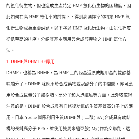
的氫化衍生物，但也造成生產特定 HMF 氫化衍生物的困難度，因
此如何在高 HMF 轉化率的前提下，得到高選擇率的特定 HMF 氫
化衍生物成為重要課題。以下將以 HMF 氫化衍生物，由氫化程度
從低至高的排序，介紹其基本應用與合成該產物之 HMF 氫化方
法。
1. DHMF與DHMTHF應用
DHMF，也稱為 BHMF，為 HMF 上的醛基還原成羥甲基的雙醇基
呋喃分子。DHMF 除應用於合成藥物或冠醚分子的中間體，亦可應
用於合成巨量分子如樹脂、高分子和人造纖維等方面，此外較值得
注意的是，DHMF 於合成具有自修復功能的生質基質高分子上的應
用。日本 Yoshie 團隊利用生質DHMF與丁二酸( SA )合成具有喃結
構的長鏈高分子 PFS，並使用雙馬來醯亞胺( M
)作為交聯劑，透
2