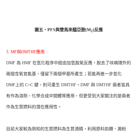
圖五、PFS
與雙馬來醯亞胺(M
)
反應
2
3. MF與DMTHF應用
DMF 為 HMF 在氫化程序中經由加氫脫氧反應，脫去了呋喃環外的
兩個含氧官能基，僅留下兩個甲基所產生；若能再進一步氫化
DMF上的 C=C 鍵，則可產生 DMTHF。DMF 與 DMTHF 兩者皆具
有作為溶劑、化學合成中間體等應用，但更受到大家關注的是兩者
作為生質燃料的潛在應用性。
目前大家較為熟知的生質燃料為生質酒精，利用原料如糖、澱粉