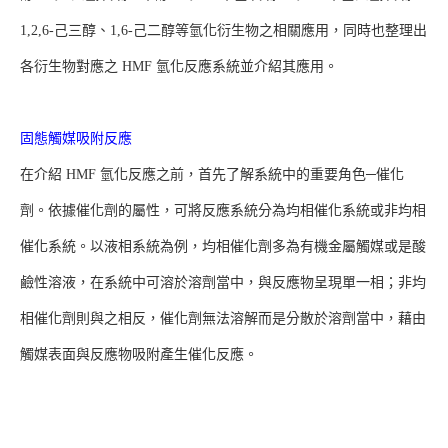
1,2,6-己三醇、1,6-己二醇等氫化衍生物之相關應用，同時也整理出
各衍生物對應之 HMF 氫化反應系統並介紹其應用。
固態觸媒吸附反應
在介紹 HMF 氫化反應之前，首先了解系統中的重要角色─催化
劑。依據催化劑的屬性，可將反應系統分為均相催化系統或非均相
催化系統。以液相系統為例，均相催化劑多為有機金屬觸媒或是酸
鹼性溶液，在系統中可溶於溶劑當中，與反應物呈現單一相；非均
相催化劑則與之相反，催化劑無法溶解而是分散於溶劑當中，藉由
觸媒表面與反應物吸附產生催化反應。