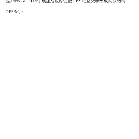
過Diels-Alder(DA) 環加成反應促使 PFS 相互交聯形成網狀結構
PFS/M
。
2