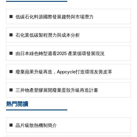
低碳石化料源國際發展趨勢與市場潛力
石化業低碳製程潛力與成本分析
由日本綠色轉型週看2025 產業循環發展現況
廢棄蘋果升級再造，Appcycle打造環境友善皮革
三井物產塑膠展開廢棄蛋殼升級再造計畫
熱門閱讀
晶片級散熱機制簡介