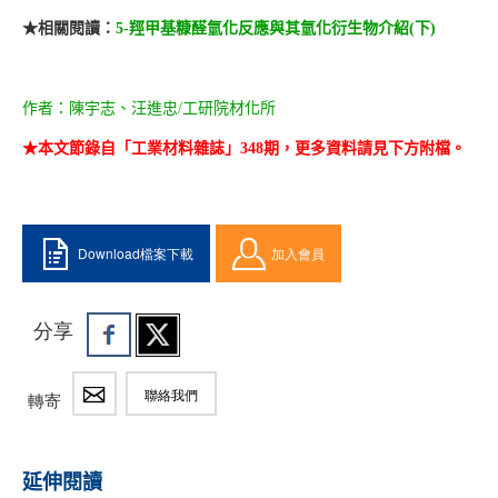
★相關閱讀：
5-羥甲基糠醛氫化反應與其氫化衍生物介紹(下)
作者：陳宇志、汪進忠/工研院材化所
★本文節錄自「工業材料雜誌」348期，更多資料請見下方附檔。
Download檔案下載
加入會員
分享
聯絡我們
轉寄
延伸閱讀