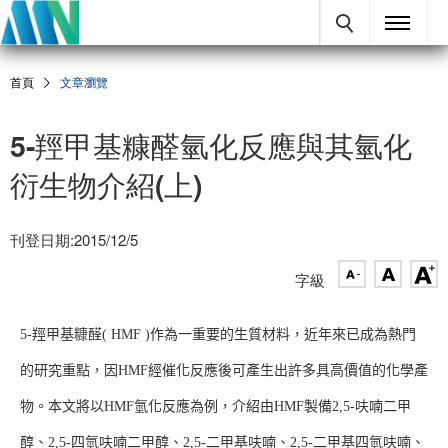
首頁
文章瀏覽
5-羥甲基糠醛氫化反應與其氫化
衍生物介紹(上)
刊登日期:2015/12/5
字級
5-羥甲基糠醛( HMF )作為一重要的生質材料，近年來已成為熱門
的研究重點，因HMF經催化反應後可產生出許多具高價值的化學產
物。本文將以HMF氫化反應為例，介紹由HMF製備2,5-呋喃二甲
醇、2,5-四氫呋喃二甲醇、2,5-二甲基呋喃、2,5-二甲基四氫呋喃、