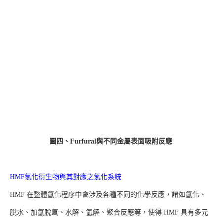
圖四、Furfural
與不同金屬表面吸附反應
HMF氫化衍生物與其對應之氫化系統
HMF 在整體氫化程序中會涉及各種不同的化學反應，諸如氫化、
脫水、加氫脫氧、水解、氫解、聚合反應等，使得 HMF 具有多元