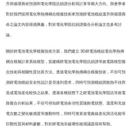
升與循環壽命預測和電化學阻抗頻譜分析與計算等兩大方向。與會學者
對於我們採用電化學熱傳耦合模擬技術來預測鋰電池模組溫升與循環壽
命之論文內容很感興趣，對於電化學阻抗頻譜擬合分析論文也多有討
論。
關於鋰電池電化學模擬技術方面，我們建立 3D鋰電池模組電化學熱傳
耦合模擬計算系統模型，並建構鋰電池電化學阻抗頻譜等效電路模型擬
合技術與相關性質估算方法。透過電化學熱傳耦合模擬技術，不但可預
測鋰電池模組安全性設計是否達到需求，同時可預測模組因散熱不佳而
造成電池老化較快之結果。透過各種狀態下之鋰電池電化學阻抗等效電
路擬合分析結果，不但可得知鋰電池各項性質隨飽電狀態、溫度和充放
電次數之變化敏感度等微觀特性，同時可推算放電曲線老化與活化能等
巨觀性質與材料參數，對於鋰電池非破壞性檢測議題很有幫助。