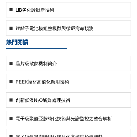
LiB劣化診斷新技術
鋰離子電池模組熱模擬與循環壽命預測
熱門閱讀
晶片級散熱機制簡介
PEEK複材高值化應用技術
創新低溫N₂O觸媒處理技術
電子級聚醯亞胺純化技術與光譜監控之整合解析
電子級氣體與特用化學品的高純度檢測趨勢