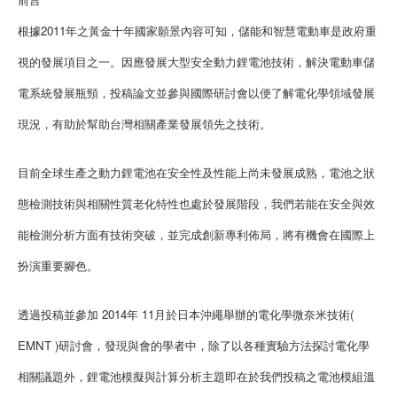
根據2011年之黃金十年國家願景內容可知，儲能和智慧電動車是政府重
視的發展項目之一。因應發展大型安全動力鋰電池技術，解決電動車儲
電系統發展瓶頸，投稿論文並參與國際研討會以便了解電化學領域發展
現況，有助於幫助台灣相關產業發展領先之技術。
目前全球生產之動力鋰電池在安全性及性能上尚未發展成熟，電池之狀
態檢測技術與相關性質老化特性也處於發展階段，我們若能在安全與效
能檢測分析方面有技術突破，並完成創新專利佈局，將有機會在國際上
扮演重要腳色。
透過投稿並參加 2014年 11月於日本沖繩舉辦的電化學微奈米技術(
EMNT )研討會，發現與會的學者中，除了以各種實驗方法探討電化學
相關議題外，鋰電池模擬與計算分析主題即在於我們投稿之電池模組溫