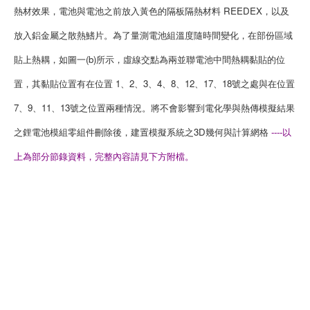
熱材效果，電池與電池之前放入黃色的隔板隔熱材料 REEDEX，以及
放入鋁金屬之散熱鰭片。為了量測電池組溫度隨時間變化，在部份區域
貼上熱耦，如圖一(b)所示，虛線交點為兩並聯電池中間熱耦黏貼的位
置，其黏貼位置有在位置 1、2、3、4、8、12、17、18號之處與在位置
7、9、11、13號之位置兩種情況。將不會影響到電化學與熱傳模擬結果
之鋰電池模組零組件刪除後，建置模擬系統之3D幾何與計算網格
----以
上為部分節錄資料，完整內容請見下方附檔。