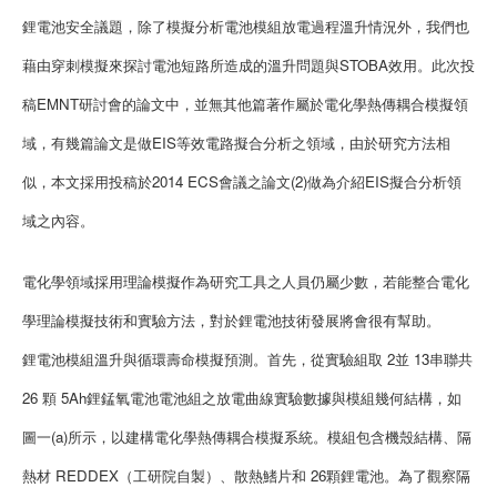
鋰電池安全議題，除了模擬分析電池模組放電過程溫升情況外，我們也
藉由穿刺模擬來探討電池短路所造成的溫升問題與STOBA效用。此次投
稿EMNT研討會的論文中，並無其他篇著作屬於電化學熱傳耦合模擬領
域，有幾篇論文是做EIS等效電路擬合分析之領域，由於研究方法相
似，本文採用投稿於2014 ECS會議之論文(2)做為介紹EIS擬合分析領
域之內容。
電化學領域採用理論模擬作為研究工具之人員仍屬少數，若能整合電化
學理論模擬技術和實驗方法，對於鋰電池技術發展將會很有幫助。
鋰電池模組溫升與循環壽命模擬預測。首先，從實驗組取 2並 13串聯共
26 顆 5Ah鋰錳氧電池電池組之放電曲線實驗數據與模組幾何結構，如
圖一(a)所示，以建構電化學熱傳耦合模擬系統。模組包含機殼結構、隔
熱材 REDDEX（工研院自製）、散熱鰭片和 26顆鋰電池。為了觀察隔