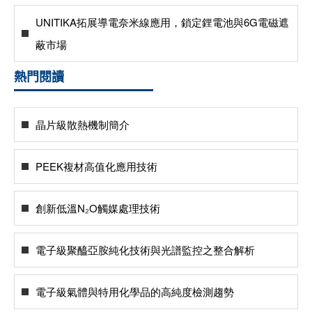
UNITIKA拓展導電奈米線應用，鎖定鋰電池與6G電磁遮
蔽市場
熱門閱讀
晶片級散熱機制簡介
PEEK複材高值化應用技術
創新低溫N₂O觸媒處理技術
電子級聚醯亞胺純化技術與光譜監控之整合解析
電子級氣體與特用化學品的高純度檢測趨勢