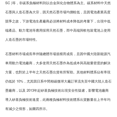
SC )等，非碳系負極材料則以合金與化合物體系為主。碳系材料中天然
石墨與人造石墨為大宗，因天然石墨市場均價較低，且因電池產業高度
競爭之故，下游電池生產廠商必須將材料成本降低的考量下，出現中低
端產品、動力電池等應用採用天然石墨，而中高端與軟包裝電池上使用
人造石墨的市場特性。
石墨材料市場成長率伴隨總體市場規模而成長，且因中國大陸新能源汽
車用動力電池廠商，大多使用天然石墨作為低成本與高能量密度的解決
方案，也對於上半年之天然石墨出貨有所幫助。其他材料體系佔有率現
仍低於 10%，尤其因日系中間相碳微球大廠訂單流失至中國大陸人造石
墨廠商，以及 2013年起矽基負極技術出現安全性疑慮，影響電池廠商
導入矽基負極技術進度，此兩種負極材料技術體系出貨數量在上半年均
有減少之情形，如圖四所示。