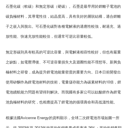
石墨化碳（軟碳）和無定形碳（硬碳）。石墨是最早用於鋰離子電池的
碳負極材料，其導電性佳，結晶度高，具有良好的層狀結構，適合鋰離
子之嵌入與脫出。可石墨化碳對各種電解液的適應性較強，耐過充、過
放性能、快速充放性能較佳，但通常可逆比容量較低。
無定形碳則具有較高的可逆比容量，與電解液相容性較好，但也有嚴重
之缺點，如電壓滯後、不可逆容量損失大及迴圈性能不理想等。新興負
極材料之研發，成為提升鋰電池能量密度的重要方向。日本日前開發出
使用矽酮作為鋰電池材料的技術，電量儲存能力為碳素材料的10倍，鋰
電池續航能力問題有望得到解決。而我國有多家公司以鈦酸鋰作為鋰電
池負極材料的研究，也相應提高了鋰電池的循環壽命和高低溫性能。
根據法國Avicenne Energy的資料顯示，全球二次鋰電池市場如圖一所
示。從 2003年至 2013年的平均年銷售量成長率達 26%；平均年銷售額