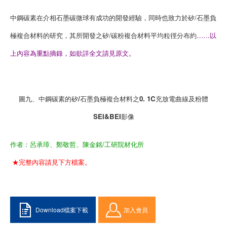
中鋼碳素在介相石墨碳微球有成功的開發經驗，同時也致力於矽/石墨負
極複合材料的研究，其所開發之矽/碳粉複合材料平均粒徑分布約
……以
上內容為重點摘錄，如欲詳全文請見原文。
圖九、中鋼碳素的矽/石墨負極複合材料之0. 1C充放電曲線及粉體
SEI&BEI影像
作者：呂承璋、鄭敬哲、陳金銘/工研院材化所
★完整內容請見下方檔案。
Download檔案下載
加入會員