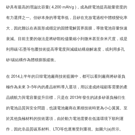
矽具有最高的理論比容量( 4,200 mAh/g )，成為鋰電池提高能量密度的
有力選擇之一。但矽本身的導電率低，且矽在充放電過程中體積變化率
大，因此難以在表面形成穩定的固體電解質界面膜，導致電池容量快速
衰減。目前主要的做法是將矽顆粒儘量縮小到微米甚至奈米尺度，或是
利用碳/石墨等包覆技術提高導電度與減緩結構崩解速度，或利用多孔
矽/碳結構作為體積膨脹緩衝。
在 2014上半年的日韓電池廠商技術藍圖中，都可以看到廠商將矽基負
極作為未來 3~5年內的產品材料導入選項，用以達成終端顧客需要的產
品續航力與電容量提升目標，只是在 2013年發生的諸多矽基負極衍生
的電池品質與安全問題，也讓電池廠商在累積技術時更為小心翼翼。至
於其他負極材料的技術選項，由於動力電池需要在低溫環境下順利運
作，因此非晶質碳系材料、LTO等也逐漸受到重視。如圖六(a)所示。