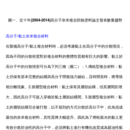
圖一、近十年(2004-2014)高分子奈米複合防蝕塗料論文發表數量趨勢
高分子/黏土奈米複合材料
在製備高分子/黏土複合材料時，必須考慮黏土在高分子中的分散情況，
因為不同的分散程度對於複合材料的整體性質都有巨大的影響。黏土於
高分子中的分散情形可分為下列三種（圖二）：1.傳統型複合材料：黏
土仍保有原本完整的結構與高分子間無強力鍵結，且時間長時，將導致
相分離現象。2.插層型複合材料：黏土保有其層狀結構，但其層間距增
大，因此高分子可嵌入穿梭於黏土層狀結構間。3.脫層型複合材料：黏
土的層狀結構完全被打散，以不規則的方式分散於高分子中，此為混成
最佳的奈米複合材料，其性質將大幅提升。因此為了將較親水的黏土更
有效分散於油性的高分子中，必須將黏土進行有機化改質成為親油性黏