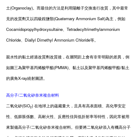
土(Organoclay)。而最佳的方法是利用陽離子交換進行改質，其中最常
見的改質劑又以四級銨鹽類(Quaternary Ammonium Salt)為主，例如
Cocamidopropylhydroxysultaine、Tetradecyltrimethylammonium
Chloride、Diallyl Dimethyl Ammonium Chloride等。
親水性的黏土經過改質劑改質後，在層間距上會有非常明顯的差異，例
如圖三為聚甲基丙烯酸甲酯(PMMA)、黏土以及聚甲基丙烯酸甲酯/黏土
的廣角X-ray繞射圖譜。
高分子/二氧化矽奈米複合材料
二氧化矽(SiO
) 在地球上的蘊藏量大，且具有高表面積、高化學安定
2
性、低膨脹係數、高耐火性、反應性佳與低折射率等特性，因此常被用
來製備高分子/二氧化矽奈米複合材料。但要將二氧化矽添入有機高分子