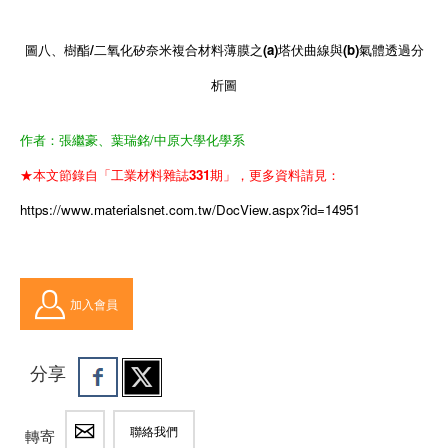
圖八、樹酯/二氧化矽奈米複合材料薄膜之(a)塔伏曲線與(b)氣體透過分
析圖
作者：張繼豪、葉瑞銘/中原大學化學系
★本文節錄自「工業材料雜誌331期」，更多資料請見：
https://www.materialsnet.com.tw/DocView.aspx?id=14951
加入會員
分享
聯絡我們
轉寄