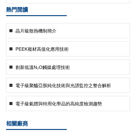
熱門閱讀
晶片級散熱機制簡介
PEEK複材高值化應用技術
創新低溫N₂O觸媒處理技術
電子級聚醯亞胺純化技術與光譜監控之整合解析
電子級氣體與特用化學品的高純度檢測趨勢
相關廠商