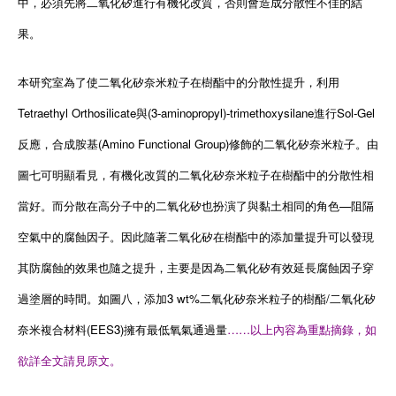
中，必須先將二氧化矽進行有機化改質，否則會造成分散性不佳的結
果。
本研究室為了使二氧化矽奈米粒子在樹酯中的分散性提升，利用
Tetraethyl Orthosilicate與(3-aminopropyl)-trimethoxysilane進行Sol-Gel
反應，合成胺基(Amino Functional Group)修飾的二氧化矽奈米粒子。由
圖七可明顯看見，有機化改質的二氧化矽奈米粒子在樹酯中的分散性相
當好。而分散在高分子中的二氧化矽也扮演了與黏土相同的角色—阻隔
空氣中的腐蝕因子。因此隨著二氧化矽在樹酯中的添加量提升可以發現
其防腐蝕的效果也隨之提升，主要是因為二氧化矽有效延長腐蝕因子穿
過塗層的時間。如圖八，添加3 wt%二氧化矽奈米粒子的樹酯/二氧化矽
奈米複合材料(EES3)擁有最低氧氣通過量
……以上內容為重點摘錄，如
欲詳全文請見原文。