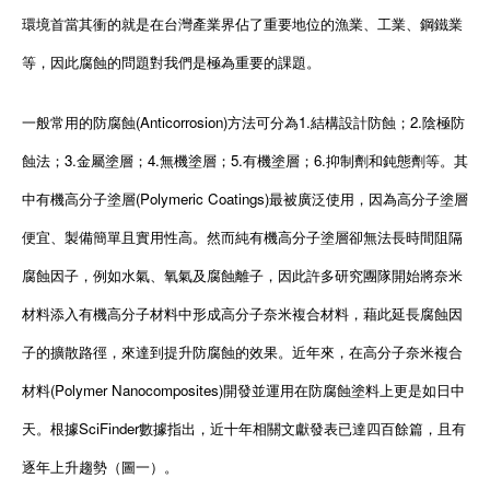
環境首當其衝的就是在台灣產業界佔了重要地位的漁業、工業、鋼鐵業
等，因此腐蝕的問題對我們是極為重要的課題。
一般常用的防腐蝕(Anticorrosion)方法可分為1.結構設計防蝕；2.陰極防
蝕法；3.金屬塗層；4.無機塗層；5.有機塗層；6.抑制劑和鈍態劑等。其
中有機高分子塗層(Polymeric Coatings)最被廣泛使用，因為高分子塗層
便宜、製備簡單且實用性高。然而純有機高分子塗層卻無法長時間阻隔
腐蝕因子，例如水氣、氧氣及腐蝕離子，因此許多研究團隊開始將奈米
材料添入有機高分子材料中形成高分子奈米複合材料，藉此延長腐蝕因
子的擴散路徑，來達到提升防腐蝕的效果。近年來，在高分子奈米複合
材料(Polymer Nanocomposites)開發並運用在防腐蝕塗料上更是如日中
天。根據SciFinder數據指出，近十年相關文獻發表已達四百餘篇，且有
逐年上升趨勢（圖一）。