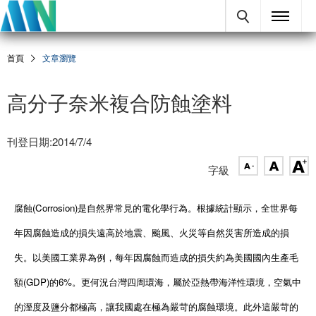
首頁
文章瀏覽
高分子奈米複合防蝕塗料
刊登日期:2014/7/4
字級
腐蝕(Corrosion)是自然界常見的電化學行為。根據統計顯示，全世界每
年因腐蝕造成的損失遠高於地震、颱風、火災等自然災害所造成的損
失。以美國工業界為例，每年因腐蝕而造成的損失約為美國國內生產毛
額(GDP)的6%。更何況台灣四周環海，屬於亞熱帶海洋性環境，空氣中
的溼度及鹽分都極高，讓我國處在極為嚴苛的腐蝕環境。此外這嚴苛的