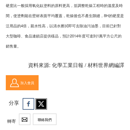
硬度比一般採用氧化鈦塗料的原料更高，並調整乾燥工程時的溫度及時
間，使塗劑能在壁材表面平均覆蓋，乾燥後也不產生隙縫，8H的硬度是
泛用品的4倍，親水性高，以清水擦拭即可去除油污油墨，目前已針對
大型咖啡、食品連鎖店提供樣品，預計2014年度可達到1萬平方公尺的
銷售量。
資料來源: 化學工業日報 / 材料世界網編譯
加入會員
分享
聯絡我們
轉寄