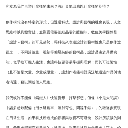
究竟為我們形塑什麼樣的未來？
設計又能回應以什麼樣的期待？
創作構想沒有特定的形式，但透過科技、設計與藝術的融會表現，人文
思維得以具體實踐，並顯露需要細細品嚐的醍醐味。數位美學固然是
「設計－藝術」的可見趨勢，藉科技來表達設計的藝術性也只是創作途
徑之一，不同於繪畫、雕刻等偏屬裝飾的藝術品，設計品由於具備功
能，似乎較可融入生活，也讓科技更容易掌握與理解；而其可複製性
（且不論是大量、少量或限量），讓創作者能相對廣泛地透過作品與他
者溝通，藉以闡述個人思維。
我們或許不能像《鋼鐵人》快速變形，打擊邪惡，但像《小鬼大間諜》
中諸多超炫配備（潛水艇跑車、噴射背包、間諜手錶），的確逐步實現
在日常生活，如果科技所造成的影響與改變不可避免，設計所該做的則
是，發掘出深層而有意義的人性需求，利用科技對社會做出「正向」的