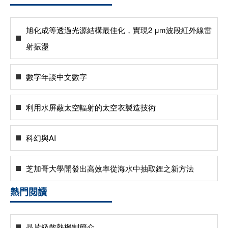
旭化成等透過光源結構最佳化，實現2 μm波段紅外線雷
射振盪
數字年談中文數字
利用水屏蔽太空輻射的太空衣製造技術
科幻與AI
芝加哥大學開發出高效率從海水中抽取鋰之新方法
熱門閱讀
晶片級散熱機制簡介