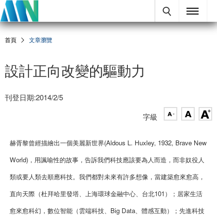
首頁
文章瀏覽
設計正向改變的驅動力
刊登日期:2014/2/5
字級
赫胥黎曾經描繪出一個美麗新世界(Aldous L. Huxley, 1932, Brave New
World)，用諷喻性的故事，告訴我們科技應該要為人而造，而非奴役人
類或要人類去順應科技。我們都對未來有許多想像，當建築愈來愈高，
直向天際（杜拜哈里發塔、上海環球金融中心、台北101）；居家生活
愈來愈科幻，數位智能（雲端科技、Big Data、體感互動）；先進科技