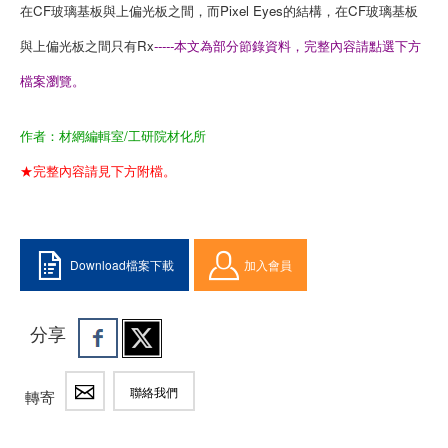
在CF玻璃基板與上偏光板之間，而Pixel Eyes的結構，在CF玻璃基板
與上偏光板之間只有Rx
-----本文為部分節錄資料，完整內容請點選下方
檔案瀏覽。
作者：材網編輯室/工研院材化所
★完整內容請見下方附檔。
Download檔案下載
加入會員
分享
聯絡我們
轉寄