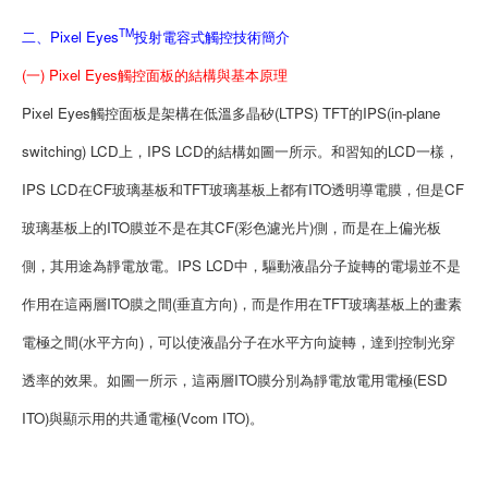
TM
二、Pixel Eyes
投射電容式觸控技術簡介
(一) Pixel Eyes觸控面板的結構與基本原理
Pixel Eyes觸控面板是架構在低溫多晶矽(LTPS) TFT的IPS(in-plane
switching) LCD上，IPS LCD的結構如圖一所示。和習知的LCD一樣，
IPS LCD在CF玻璃基板和TFT玻璃基板上都有ITO透明導電膜，但是CF
玻璃基板上的ITO膜並不是在其CF(彩色濾光片)側，而是在上偏光板
側，其用途為靜電放電。IPS LCD中，驅動液晶分子旋轉的電場並不是
作用在這兩層ITO膜之間(垂直方向)，而是作用在TFT玻璃基板上的畫素
電極之間(水平方向)，可以使液晶分子在水平方向旋轉，達到控制光穿
透率的效果。如圖一所示，這兩層ITO膜分別為靜電放電用電極(ESD
ITO)與顯示用的共通電極(Vcom ITO)。