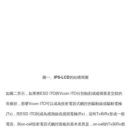
圖一、IPS-LCD的結構簡圖
如圖二所示，如果將ESD ITO與Vcom ITO分別蝕刻成縱橫垂直交錯的
長條狀，那麼Vcom ITO可以成為投射電容式觸控的驅動線或驅動電極
(Tx)，而ESD ITO則成為感測線或感測電極(Rx)，這時Tx和Rx形成一個
電容。與on-cell投射電容式觸控面板的基本差異是，on-cell的Tx與Rx都