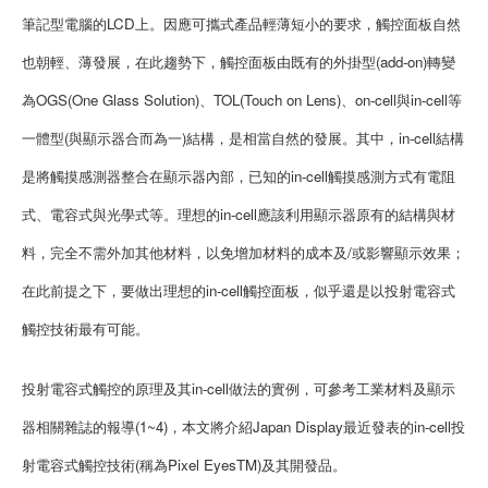
筆記型電腦的LCD上。因應可攜式產品輕薄短小的要求，觸控面板自然
也朝輕、薄發展，在此趨勢下，觸控面板由既有的外掛型(add-on)轉變
為OGS(One Glass Solution)、TOL(Touch on Lens)、on-cell與in-cell等
一體型(與顯示器合而為一)結構，是相當自然的發展。其中，in-cell結構
是將觸摸感測器整合在顯示器內部，已知的in-cell觸摸感測方式有電阻
式、電容式與光學式等。理想的in-cell應該利用顯示器原有的結構與材
料，完全不需外加其他材料，以免增加材料的成本及/或影響顯示效果；
在此前提之下，要做出理想的in-cell觸控面板，似乎還是以投射電容式
觸控技術最有可能。
投射電容式觸控的原理及其in-cell做法的實例，可參考工業材料及顯示
器相關雜誌的報導(1~4)，本文將介紹Japan Display最近發表的in-cell投
射電容式觸控技術(稱為Pixel EyesTM)及其開發品。