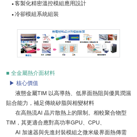
客製化精密溫控模組應用設計
●
冷卻模組系統組裝
●
■ 全金屬熱介面材料
▶ 核心價值
液態金屬TIM 以高導熱、低界面熱阻與優異潤濕
貼合能力，補足傳統矽脂與相變材料
在高熱流AI 晶片散熱上的限制。相較聚合物型
TIM，其更適合應對高功率GPU、CPU、
AI 加速器與先進封裝模組之微米級界面熱傳需