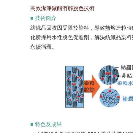
高效潔淨聚酯溶解脫色技術
■ 技術簡介
紡織品回收因受限於染料，導致熱熔造粒時
化所採用水性脫色促進劑，解決紡織品染料
永續循環。
■ 特色及成果