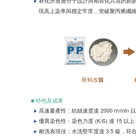
材化所透過分子設計與相容化共混的創新
▶
現高上染率與穩定牢度，突破聚丙烯纖維
■ 特色及成果
高速量產性：紡絲速度達 2000 m/mi
▶
優異染色性：染色力度 (K/S) 達 15
▶
耐洗表現佳：水洗堅牢度達 3.5 級，
▶