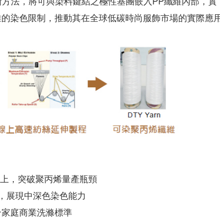
方法，將可與染料鍵結之極性基團嵌入PP纖維內部，實
的染色限制，推動其在全球低碳時尚服飾市場的實際應
n 以上，突破聚丙烯量產瓶頸
 以上，展現中深色染色能力
符合家庭商業洗滌標準