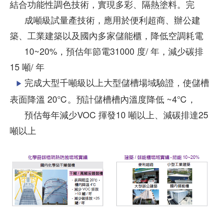
結合功能性調色技術，實現多彩、隔熱塗料。完
成噸級試量產技術，應用於便利超商、辦公建
築、工業建築以及國內多家儲能櫃，降低空調耗電
10~20%，預估年節電31000 度/ 年，減少碳排
15 噸/ 年
完成大型千噸級以上大型儲槽場域驗證，使儲槽
▶
表面降溫 20℃。預計儲槽槽內溫度降低 ~4℃，
預估每年減少VOC 揮發10 噸以上、減碳排達25
噸以上