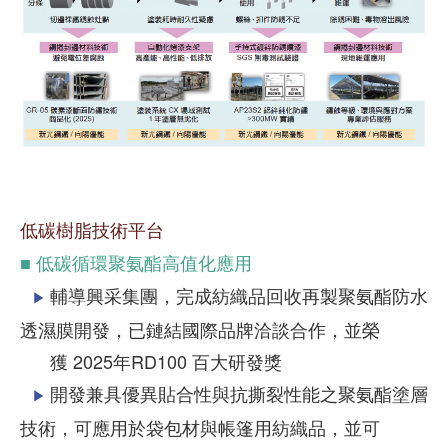
低碳樹脂技術平台
■ 低碳循環聚氨酯高值化應用
輔導興采集團，完成紡織品回收再製聚氨酯防水
▶
透濕膜開發，已鏈結國際品牌洽談合作，並榮
獲 2025年RD100 百大研發獎
開發兼具優異貼合性與抗撕裂性能之聚氨酯塗層
▶
技術，可應用於袋包材與帳篷用紡織品，並可