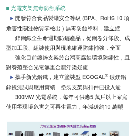
■ 光電支架無毒防蝕系統
開發符合食品製罐安全等級 (BPA、RoHS 10 項
▶
危害性關注物質零檢出 ) 無毒防蝕塗料，建立鍍
鋅鋼鐵全生命週期防鏽產品，從鋼卷分條段、成
型加工段、組裝使用與現地維運防鏽補強，全面
強化目前鍍鋅支架於台灣高腐蝕環境防鏽性，且
對養殖整合光電無重金屬汙染疑慮
®
攜手新光鋼鐵，建立塗裝型 ECOGAL
鍍鎂鋁
▶
鋅鎳測試與應用實績，塗裝支架與扣件已投入逾
300MW 光電系統，每年可供應5 萬戶以上家庭
使用零環境危害之可再生電力，年減碳約10 萬噸