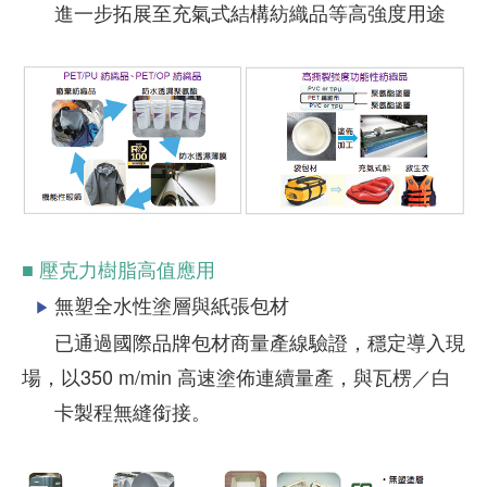
進一步拓展至充氣式結構紡織品等高強度用途
■ 壓克力樹脂高值應用
無塑全水性塗層與紙張包材
▶
已通過國際品牌包材商量產線驗證，穩定導入現
場，以350 m/min 高速塗佈連續量產，與瓦楞／白
卡製程無縫銜接。