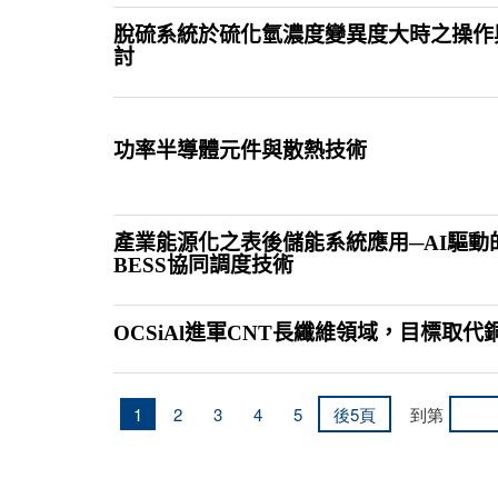
脫硫系統於硫化氫濃度變異度大時之操作
討
功率半導體元件與散熱技術
產業能源化之表後儲能系統應用─AI驅動
BESS協同調度技術
OCSiAl進軍CNT長纖維領域，目標取代
1
2
3
4
5
後5頁
到第