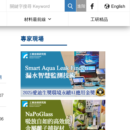
進階
English
材料最前線
工研精品
專家現場
期
07
06