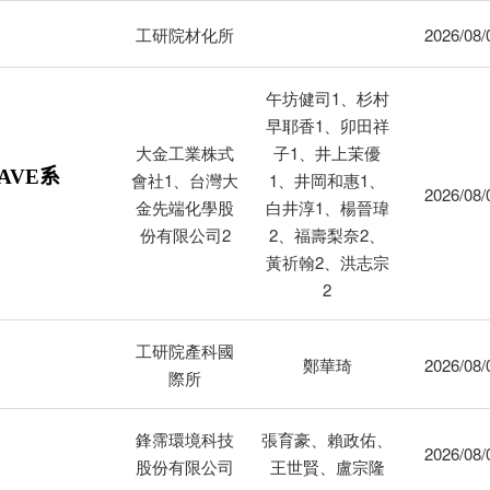
工研院材化所
2026/08/
午坊健司1、杉村
早耶香1、卯田祥
大金工業株式
子1、井上茉優
SAVE系
會社1、台灣大
1、井岡和惠1、
2026/08/
金先端化學股
白井淳1、楊晉瑋
份有限公司2
2、福壽梨奈2、
黃祈翰2、洪志宗
2
工研院產科國
鄭華琦
2026/08/
際所
鋒霈環境科技
張育豪、賴政佑、
2026/08/
股份有限公司
王世賢、盧宗隆