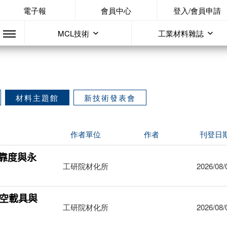
電子報
會員中心
登入/會員申請
MCL技術
工業材料雜誌
材料主題館
新技術發表會
作者單位
作者
刊登日
靠度與永
工研院材化所
2026/08/
太空載具與
工研院材化所
2026/08/