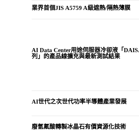
業界首個JIS A5759 A級遮熱/隔熱薄膜
AI Data Center用途伺服器冷卻液「DAI
列」的產品線擴充與最新測試結果
AI世代之次世代功率半導體產業發展
廢氫氟酸轉製冰晶石有價資源化技術