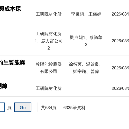
與成本探
工研院材化所
李俊錡、王儀婷
2026/08/
工研院材化所
劉燕妮1、蔡尚華
1、威力富公司
2026/08/
2
2
的生質能與
牧陽能控股份
徐筱茵、温啟良、
2026/08/
有限公司
鄭宇翔、曾偉
銅線
工研院材化所
2026/08/
頁
共
634
頁
6335
筆資料