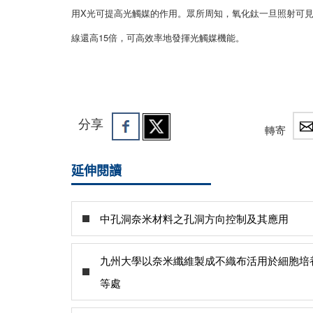
用X光可提高光觸媒的作用。眾所周知，氧化鈦一旦照射可
線還高15倍，可高效率地發揮光觸媒機能。
分享
轉寄
延伸閱讀
中孔洞奈米材料之孔洞方向控制及其應用
九州大學以奈米纖維製成不織布活用於細胞培
等處