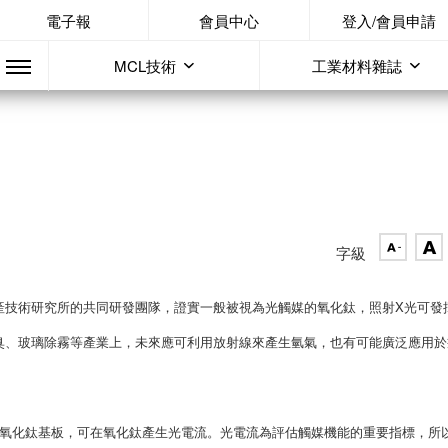
電子報
會員中心
登入/會員申請
MCL技術
工業材料雜誌
字級
產技術研究所的共同研發團隊，證實一般被視為光觸媒的氧化鈦，照射X光可發
臭、玻璃除霧等產業上，未來應可利用放射線來產生氫氣，也有可能廣泛應用於
光照射氧化鈦基板，可在氧化鈦產生光電流。光電流為評估觸媒機能的重要指標，所