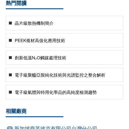
熱門閱讀
晶片級散熱機制簡介
PEEK複材高值化應用技術
創新低溫N₂O觸媒處理技術
電子級聚醯亞胺純化技術與光譜監控之整合解析
電子級氣體與特用化學品的高純度檢測趨勢
相關廠商
新加坡商英彼克有限公司台灣分公司