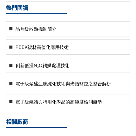
熱門閱讀
晶片級散熱機制簡介
PEEK複材高值化應用技術
創新低溫N₂O觸媒處理技術
電子級聚醯亞胺純化技術與光譜監控之整合解析
電子級氣體與特用化學品的高純度檢測趨勢
相關廠商