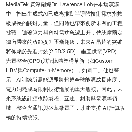
MediaTek 資深副總Dr. Lawrence Loh在本場演講
中，指出生成式AI已成為推動半導體技術需求指數
級成長的關鍵力量，但同時也帶來前所未有的工程
挑戰。隨著算力與資料需求急遽上升，傳統摩爾定
律所帶來的效能提升逐漸趨緩，未來AI晶片的突破
將仰賴於先進封裝(2.5D/3.5D)、垂直供電(VPD)、
光電整合(CPO)與記憶體架構革新（如Custom
HBM與Compute-in-Memory），如圖二。他也警
示，AI訓練所需能源即將超越全球能源成長速度，
電力消耗成為限制技術進展的重大瓶頸。因此，未
來系統設計須橫跨製程、互連、封裝與電源等領
域，整合光通訊與矽基微電子，才能支撐 AI 計算規
模的持續擴張。