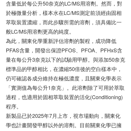
含量低於每公升50奈克的LC/MS用溶劑。然而，對
於極微量分析，樣本水在LC/MS測定前須經由固相
萃取裝置濃縮，而此步驟所需的溶劑，須具備比一
般LC/MS用溶劑更高的純度。
為此，關東化學重新評估溶劑的製程，成功降低
PFAS含量，開發出保證PFOS、PFOA、PFHxS含
量在每公升3奈克以下的試驗用甲醇。與添加50奈克
標準品的甲醇相比，在濃縮50倍後的空白樣本中，
仍可確認各成分維持在極低濃度，且關東化學表示
「實測值為每公升1奈克」。此溶劑除了可用於萃取
過程，也適用於固相萃取裝置的活化(Conditioning)
程序。
新製品已於2025年7月上市，視市場動向，關東化
學也計畫開發甲醇以外的溶劑。目前關東化學已擁