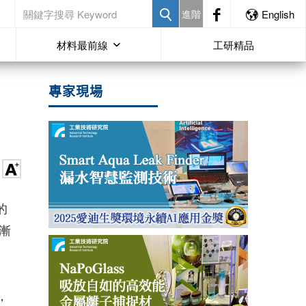
進階
English
材料最前線
工研精品
專家現場
的
漸
，