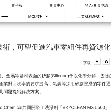
電子報
會員中心
登入/會員申請
MCL技術
工業材料雜誌
剝離技術，可望促進汽車零組件再資源化
字級
、金屬等基材表面的矽膠(Silicone)予以化學分解、去除
產業對回收率的要求提高，氣囊等採用矽膠塗層的零件逐
此問題提出解決方案。
no Chemical共同開發了洗淨劑「SKYCLEAN MX-5500」