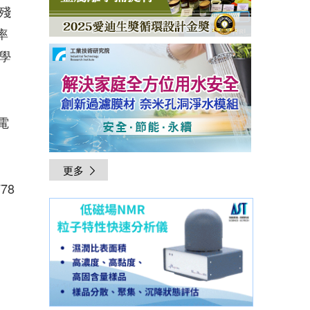
殘
率
學
電
更多
778