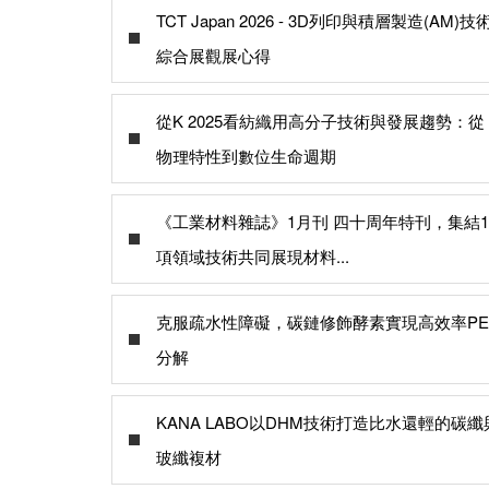
TCT Japan 2026 - 3D列印與積層製造(AM)技
綜合展觀展心得
從K 2025看紡織用高分子技術與發展趨勢：從
物理特性到數位生命週期
《工業材料雜誌》1月刊 四十周年特刊，集結1
項領域技術共同展現材料...
克服疏水性障礙，碳鏈修飾酵素實現高效率PE
分解
KANA LABO以DHM技術打造比水還輕的碳纖
玻纖複材