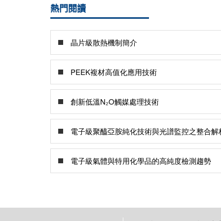
熱門閱讀
晶片級散熱機制簡介
PEEK複材高值化應用技術
創新低溫N₂O觸媒處理技術
電子級聚醯亞胺純化技術與光譜監控之整合解
電子級氣體與特用化學品的高純度檢測趨勢