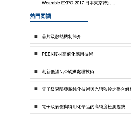
Wearable EXPO 2017 日本東京特別...
熱門閱讀
晶片級散熱機制簡介
PEEK複材高值化應用技術
創新低溫N₂O觸媒處理技術
電子級聚醯亞胺純化技術與光譜監控之整合解
電子級氣體與特用化學品的高純度檢測趨勢