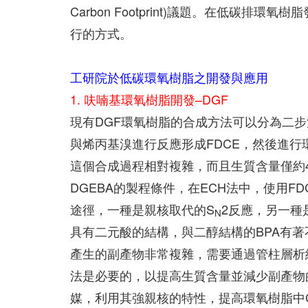
Carbon Footprint)議題。在低碳
行的方式。
工研院於低碳環氧樹脂之開發與應用
1. 呋喃基環氧樹脂開發–DGF
現有DGF環氧樹脂的合成方法可以分為二步法和
與烯丙基溴進行反應形成FDCE，然後進行環
這個合成過程相對複雜，而且生質含量僅約4
DGEBA的製程條件，在ECH法中，使用F
途徑，一種是親核取代的S
2反應，另一種
N
具有二元酸的結構，與二醇結構的BPA有
產生的副產物非常複雜，需要通過管柱層析
法是必要的，以提高生質含量並減少副產物
媒，利用其強親核的特性，提高環氧樹脂中Car