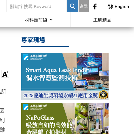
進階
English
材料最前線
工研精品
專家現場
化所
因
到
難