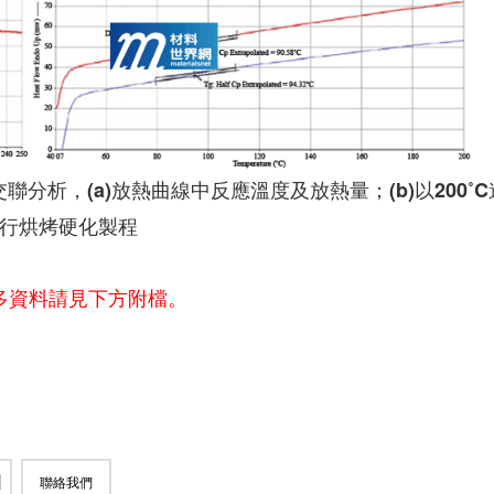
分析，(a)放熱曲線中反應溫度及放熱量；(b)以200˚C
行烘烤硬化製程
多資料請見下方附檔。
聯絡我們