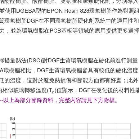
括酚醛樹脂、酸酐樹脂、雙氰胺和胺類硬化劑，分別導入
用DGEBA型的EPON Resin 828環氧樹脂作為對照
質環氧樹脂DGF在不同環氧樹脂硬化劑系統中的適用性
力，並為環氧樹脂在PCB基板等領域的應用提供更多選
描量熱法(DSC)對DGF生質環氧樹脂在硬化前進行測量
GEBA環樹脂相比，DGF生質環氧樹脂皆具有較低的硬化溫度
低的溫度，這對於避免熱損傷和節能方面都有好處；此外
的相似玻璃轉移溫度(T
)值顯示，DGF在硬化後的材料性
g
---以上為部分節錄資料，完整內容請見下方附檔。