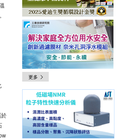
溫
。
更多
化
屬於
石
ow