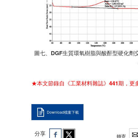
圖七、DGF生質環氧樹脂與酸酐型硬化劑交聯
★本文節錄自《工業材料雜誌》441期，更
Download檔案下載
分享
轉寄