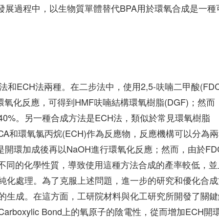
排環氧樹脂發展過程中，以生物質單體替代BPA用於環氧合成是一種
ECH法兩種。在二步法中，使用2,5-呋喃二甲酸(FDC
氧化反應，可得到HMF呋喃結構環氧樹脂(DGF)；然而
0%。另一種合成方法是ECH法，類似於常見環氧樹脂
DCA和環氧氯丙烷(ECH)作為反應物，反應機構可以分為
是開環加成後再以NaOH進行環氧化反應；然而，由於FD
著不同的化學性質，導致使用這種方法合成的產率較低，並
純化處理。為了克服上述問題，進一步的研究和優化合成
的生成。在這方面，工研院材料與化工研究所開發了關鍵
boxylic Bond上的氧原子的陰電性，從而增加ECH開