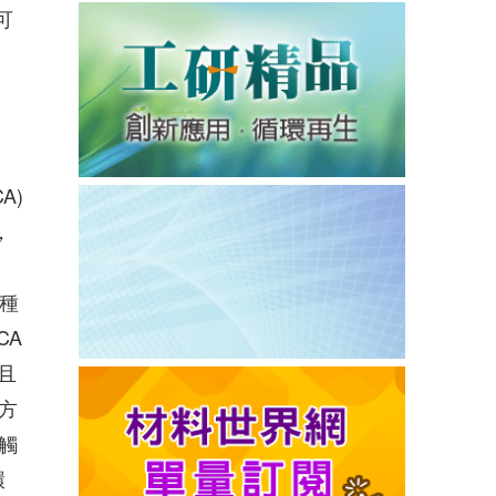
可
A)
，
兩種
CA
且
方
觸
環