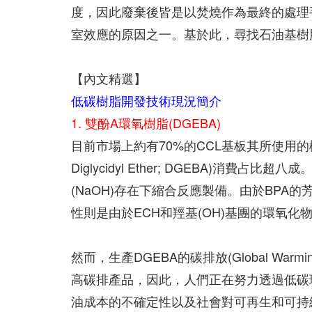
度，因此廢棄後皆是以焚燒作為最終的處理
室效應的原因之一。基於此，尋找石油基樹
【內文精選】
低碳樹脂開發技術現況簡介
1. 雙酚A環氧樹脂(DGEBA)
目前市場上約有70%的CCL基板其所使用的樹脂
Diglycidyl Ether; DGEBA)消費占比
(NaOH)存在下縮合反應製備。由於BP
性則是由於ECH和羥基(OH)基團的環氧化
然而，生產DGEBA的碳排放(Global Warming Po
高碳排產品，因此，人們正在努力透過低碳
油成本的不確定性以及社會對可再生和可持續