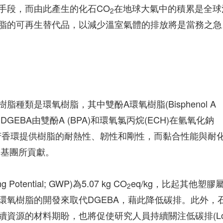
手段，而由此產生的化石CO
在地球大氣中的積累是全球
2
脂的可再生替代品，以減少溫室氣體的排放將是當務之急
種類是環氧樹脂，其中雙酚A環氧樹脂(Bisphenol A
超八成。DGEBA由雙酚A (BPA)和環氧氯丙烷(ECH)在氫氧化鈉
A的芳香環提供樹脂的耐熱性、韌性和剛性，而黏合性能與耐
物基團所貢獻。
tential; GWP)為5.07 kg CO
eq/kg，比起其他塑膠
2
環氧樹脂的開發來取代DGEBA，藉此降低碳排。此外，
資源的材料期盼，也將促使研究人員持續關注低碳排(L