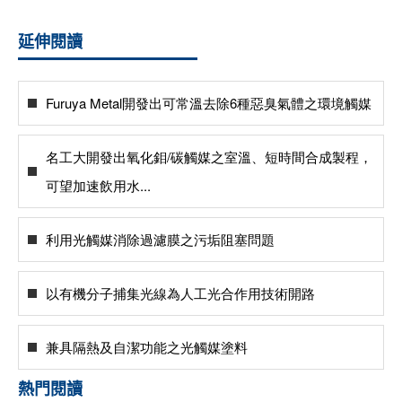
延伸閱讀
Furuya Metal開發出可常溫去除6種惡臭氣體之環境觸媒
名工大開發出氧化鉬/碳觸媒之室溫、短時間合成製程，
可望加速飲用水...
利用光觸媒消除過濾膜之污垢阻塞問題
以有機分子捕集光線為人工光合作用技術開路
兼具隔熱及自潔功能之光觸媒塗料
熱門閱讀