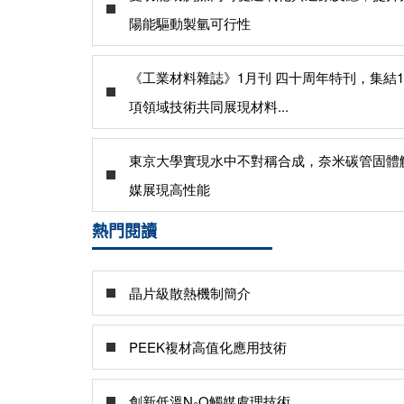
陽能驅動製氫可行性
《工業材料雜誌》1月刊 四十周年特刊，集結1
項領域技術共同展現材料...
東京大學實現水中不對稱合成，奈米碳管固體
媒展現高性能
熱門閱讀
晶片級散熱機制簡介
PEEK複材高值化應用技術
創新低溫N₂O觸媒處理技術