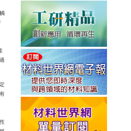
觸
甲
能
過
定
有
性
媒