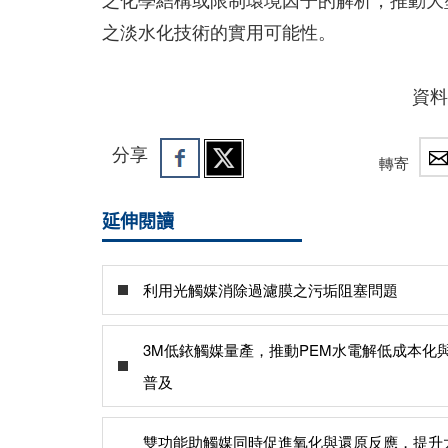
之淡水化技術的實用可能性。
資料來源
分享
轉寄
延伸閱讀
利用光觸媒消除過濾膜之污垢阻塞問題
3M低銥觸媒量產，推動PEM水電解低成本化
普及
雙功能助觸媒同時促進氧化與還原反應，提升