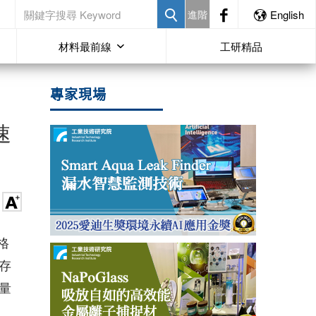
進階
English
材料最前線
工研精品
專家現場
速
價格
存
量