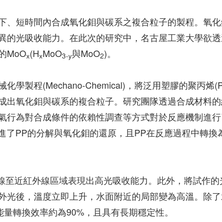
下、短時間內合成氧化鉬與碳系之複合粒子的製程。氧化
異的光吸收能力。在此次的研究中，名古屋工業大學欲透
的MoO
(H
MoO
與MoO
)。
x
x
3-y
2
程(Mechano-Chemical)，將泛用塑膠的聚丙烯(P
成出氧化鉬與碳系的複合粒子。研究團隊透過合成材料的
氣行為對合成條件的依賴性調查等方式對於反應機制進行
應促進了PP的分解與氧化鉬的還原，且PP在反應過程中轉換
的紫外線至近紅外線區域表現出高光吸收能力。此外，將試作的
外光後，溫度立即上升，水面附近的局部變為高溫。除了
能量轉換效率約為90%，且具有長期穩定性。