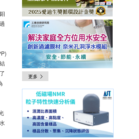
鉬
過
P)
結
了
更多
為
光
水