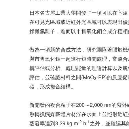
日本名古屋工業大學開發了一項可以在室溫
在可見光區域或近紅外光區域可以表現出優
摻雜氫離子，進而以市售氧化鉬合成介穩相
做為一項新的合成方法，研究團隊著眼於機械化學製
與市售氧化鉬一起進行短時間處理，常溫合
構評估或分析、處理能量的理論計算以及脫
評估，並確認材料之間(MoO
-PP)的反
3
碳，形成複合結構。
新開發的複合粒子在200～2,000 nm
熱轉換觸媒載體片材浮在水面上並照射近紅
-2
-1
蒸發率達到3.29 kg m
h
之外，並確認其