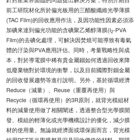
前工研院材化所於偏光板用的三醋酸纖維光學薄膜
(TAC Film)的回收應用作法，及因功能性因素必須添
加碘來達到偏光功能的含碘聚乙烯醇薄膜(I
-PVA
2
Film)的去碘化處理，可解決因焚燒可能導致有毒氣
體的汙染與PVA應用評估。同時，考量戰略性與成
本，對於導電膜中稀有貴金屬銦如何透過回收來降
低廢棄物對於環境的衝擊，以及目前國際對銦金屬
的回收發展趨勢等進行說明。另外，基於循環經濟
Reduce（減量）、Reuse（重覆再使用）與
Recycle（循環再使用）的3R原則，就背光模組材
料的減量使用做了相關闡述，透過整合型光學膜開
發、模組的輕薄化或光學機構設計的優化，減少膜
材的使用量。無論就經濟面或環保面而言，背光模
組用PET等光學膜都是深具回收價值的材料。期望