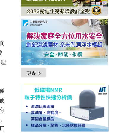
鍵而
酸
物理
更多
種
使
有
，
用