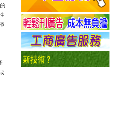
們的
性
添
產
成