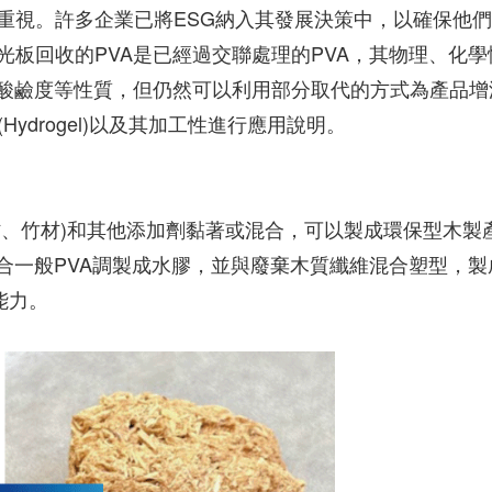
重視。許多企業已將ESG納入其發展決策中，以確保他
板回收的PVA是已經過交聯處理的PVA，其物理、化學
、酸鹼度等性質，但仍然可以利用部分取代的方式為產品增
ydrogel)以及其加工性進行應用說明。
材、竹材)和其他添加劑黏著或混合，可以製成環保型木製
合一般PVA調製成水膠，並與廢棄木質纖維混合塑型，製
能力。