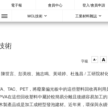
電子報
會員中心
登入/會員申請
MCL技術
工業材料雜誌
技術
字級
陳世言、彭美枝、施志鳴、黃靖婷、杜逸昌 / 工研院材
A、TAC、PET，將廢棄偏光板中的這些塑料回收再利用
PVA在這些回收塑料中屬於較簡易分離且後續容易加工的
型木製產品或是加工成輕型發泡建材。近年來，環保與永續