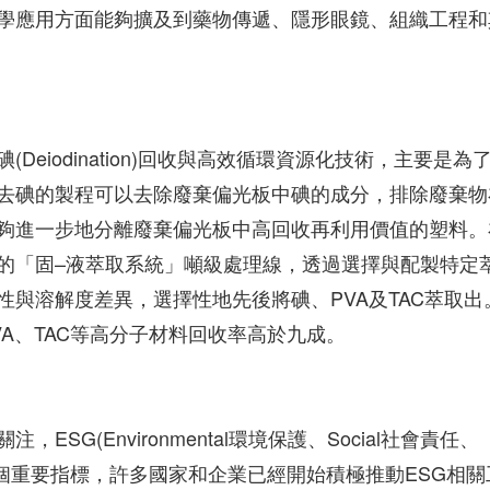
學應用方面能夠擴及到藥物傳遞、隱形眼鏡、組織工程和
eiodination)回收與高效循環資源化技術，主要是為
去碘的製程可以去除廢棄偏光板中碘的成分，排除廢棄物
夠進一步地分離廢棄偏光板中高回收再利用價值的塑料。
的「固–液萃取系統」噸級處理線，透過選擇與配製特定
與溶解度差異，選擇性地先後將碘、PVA及TAC萃取出
VA、TAC等高分子材料回收率高於九成。
G(Environmental環境保護、Social社會責任、
任的一個重要指標，許多國家和企業已經開始積極推動ESG相關