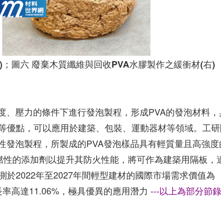
)；圖六 廢棄木質纖維與回收PVA水膠製作之緩衝材(右)
度、壓力的條件下進行發泡製程，形成PVA的發泡材料，
等優點，可以應用於建築、包裝、運動器材等領域。工研
性發泡製程，所製成的PVA發泡樣品具有輕質量且高強度
耐燃性的添加劑以提升其防火性能，將可作為建築用隔板，
於2022年至2027年間輕型建材的國際市場需求價值為
長率高達11.06%，極具優異的應用潛力
---以上為部分節