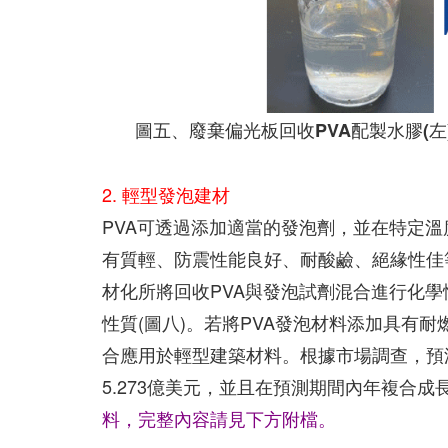
圖五、廢棄偏光板回收PVA配製水膠(左
2. 輕型發泡建材
PVA可透過添加適當的發泡劑，並在特定溫
有質輕、防震性能良好、耐酸鹼、絕緣性佳
材化所將回收PVA與發泡試劑混合進行化學
性質(圖八)。若將PVA發泡材料添加具有
合應用於輕型建築材料。根據市場調查，預測
5.273億美元，並且在預測期間內年複合成
料，完整內容請見下方附檔。