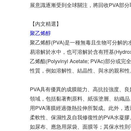
展意識逐漸受到全球關注，將回收PVA部分
【內文精選】
聚乙烯醇
聚乙烯醇(PVA)是一種無毒且生物可分解的水
易溶解於水中，也可溶解於含有羥基(Hydrox
乙烯酯(Polyvinyl Acetate; PV
性質，例如溶解性、結晶性、與水的親和性
PVA具有優異的成膜能力、高抗拉強度、
領域，包括黏著劑原料、紙張塗層、紡織品
用PVA薄膜經過微熱拉伸所製成。此外，
柔軟性、保濕性及自我修復性的PVA水凝
如尿布、應急用尿袋、面膜等；其保水性則