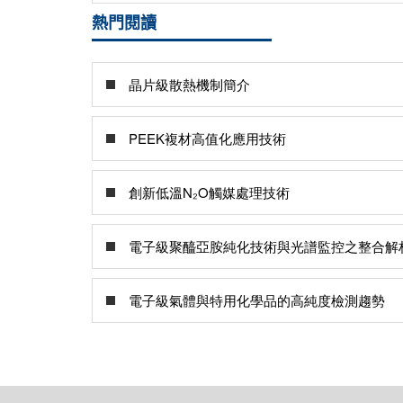
熱門閱讀
晶片級散熱機制簡介
PEEK複材高值化應用技術
創新低溫N₂O觸媒處理技術
電子級聚醯亞胺純化技術與光譜監控之整合解
電子級氣體與特用化學品的高純度檢測趨勢