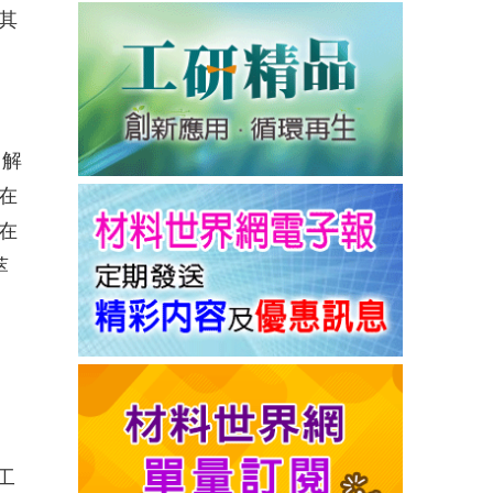
其
了解
在
在
萃
。
工