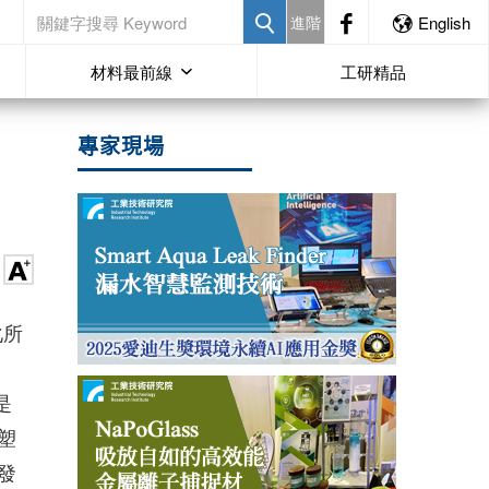
進階
English
材料最前線
工研精品
專家現場
化所
是
塑
發