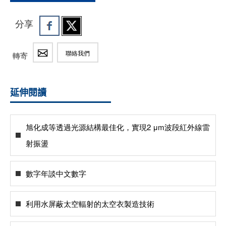
分享
聯絡我們
轉寄
延伸閱讀
旭化成等透過光源結構最佳化，實現2 μm波段紅外線雷
射振盪
數字年談中文數字
利用水屏蔽太空輻射的太空衣製造技術