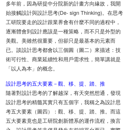
多年前，因為研提中分院新的計畫方向緣故，我開
始接觸設計與設計思考(De- sign Thinking)。在思考
工研院要走的設計跟業界會有什麼不同的過程中，
逐漸體會到設計應該是一種策略，而不只是外型的
美觀。美雖然很重要，但卻只是最基本的元素而
已。談設計思考都會以三個圓（圖二）來描述：技
術可行性、商業延續性和用戶需求性，簡單講就是
「以人為本」的概念。
設計思考的五大要素－觀、移、提、踏、推
隨著對設計思考的了解越深，有天突然想通，發現
設計思考的精髓其實只有五個字，我稱之為設計思
考五大要素（圖四）：觀、移、提、踏、推。而這
五大要素竟也是工研院創新體系的運作流程，換言
之，設計思考並非僅是發生在前端平台而已，實際