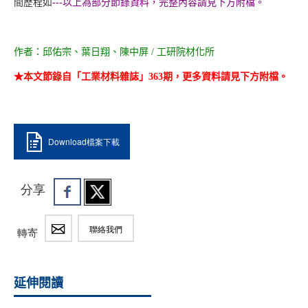
間歷程如
---以上為部分節錄資料，完整內容請見下方附檔。
作者：邱佑宗、葉日翔、陳中屏 / 工研院材化所
★本文節錄自「工業材料雜誌」363期，更多資料請見下方附檔。
Download檔案下載
分享
聯絡我們
轉寄
延伸閱讀