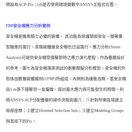
預設為ACP-Pre；(d)是否使用環境變數中ANSYS主程式位置。
FRP安全帽應力分析實例
安全帽是機車騎士必備的裝備， 其功能為保護頭部安全。隨著重
型機車的風行，高階碳纖維安全帽也日益風行。應力分析(Stress
Analysis)可提供安全帽受撞擊即時之應力演化歷程，作為疊層設計
的參考。圖七為安全帽落摔測試的衝擊模擬分析模型。安全帽的外
殼係由數層碳纖複材(CFRP)所組成，內側則為緩衝泡棉。當安全帽
自1 m落下撞擊到一金屬錐，探討最大應力與可能發生的時間。利
用ANSYS ACP分配疊層的操作流程如圖八：①針對所需區域建立
局部座標；②建立Oriented Selection Sets；③建立Modeling Groups
與其底下的Ply。