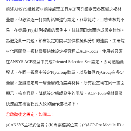
前述ANSYS纖維複材前後處理工具ACP可詳細定義各區域之複材
疊層，但必須逐一打開對話框進行設定，非常耗時，且檢查核對不
易，在疊層(Ply)排列複雜的案例中，往往因疏忽而造成設定錯誤。
為避免此一問題，節省設定時間以加快模擬與分析的速度，工研院
材化所開發一複材疊層快速設定視窗程式ACP-Tools，使用者只須
在ANSYS ACP模型中完成Oriented Selection Sets設定，即可透過此
程式，在同一視窗中設定PlyGroup數量，以及每個PlyGroup有多少
疊層，並能指定每一層疊層的角度與材料。所有設定均在同一畫面
顯示，檢查容易，降低設定錯誤發生的風險。ACP-Tools複材疊層
快速設定視窗程式大致的操作流程如下。
①啟動後之設定，如圖二：
(a)ANSYS主程式位置；(b)專案檔案位置；(c)ACP-Pre Module ID，