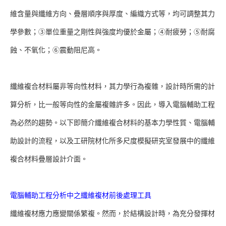
維含量與纖維方向、疊層順序與厚度、編織方式等，均可調整其力
學參數；③單位重量之剛性與強度均優於金屬；④耐疲勞；⑤耐腐
蝕、不氧化；⑥震動阻尼高。
纖維複合材料屬非等向性材料，其力學行為複雜，設計時所需的計
算分析，比一般等向性的金屬複雜許多。因此，導入電腦輔助工程
為必然的趨勢。以下即簡介纖維複合材料的基本力學性質、電腦輔
助設計的流程，以及工研院材化所多尺度模擬研究室發展中的纖維
複合材料疊層設計介面。
電腦輔助工程分析中之纖維複材前後處理工具
纖維複材應力應變關係繁複。然而，於結構設計時，為充分發揮材